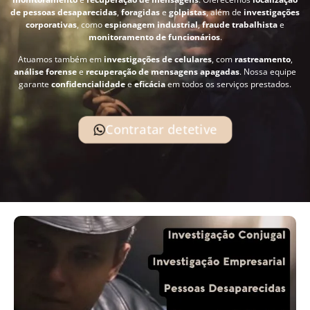
de pessoas desaparecidas
,
foragidas
e
golpistas
, além de
investigações
corporativas
, como
espionagem industrial
,
fraude trabalhista
e
monitoramento de funcionários
.
Atuamos também em
investigações de celulares
, com
rastreamento
,
análise forense
e
recuperação de mensagens apagadas
. Nossa equipe
garante
confidencialidade
e
eficácia
em todos os serviços prestados.
Contratar detetive