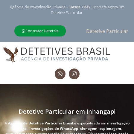
Agência de Investigação Privada –
Desde 1996
. Contrate agora um
Detetive Particular.
Detetive Particular
Contratar Detetive
Detetive Particular em Inhangapi
A
Agência de Detetive Particular Brasil
é especializada em
investigação
conjugal
,
investigações de WhatsApp
,
clonagem
,
espionagem
,
monitoramento
e
recuperação de mensagens
. Oferecemos
localização