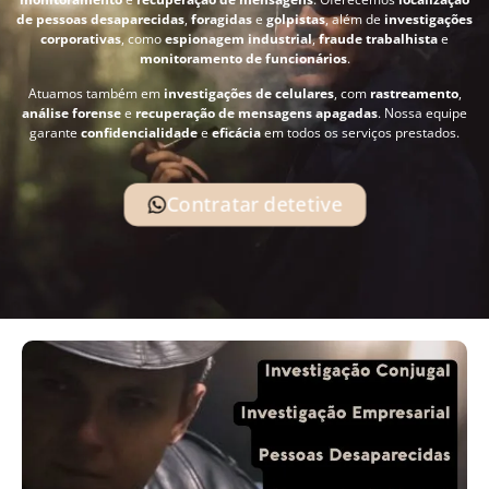
de pessoas desaparecidas
,
foragidas
e
golpistas
, além de
investigações
corporativas
, como
espionagem industrial
,
fraude trabalhista
e
monitoramento de funcionários
.
Atuamos também em
investigações de celulares
, com
rastreamento
,
análise forense
e
recuperação de mensagens apagadas
. Nossa equipe
garante
confidencialidade
e
eficácia
em todos os serviços prestados.
Contratar detetive