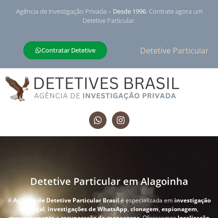
Agência de Investigação Privada –
Desde 1996
. Contrate agora um
Detetive Particular.
Detetive Particular
Contratar Detetive
Detetive Particular em Alagoinha
A
Agência de Detetive Particular Brasil
é especializada em
investigação
conjugal
,
investigações de WhatsApp
,
clonagem
,
espionagem
,
monitoramento
e
recuperação de mensagens
. Oferecemos
localização