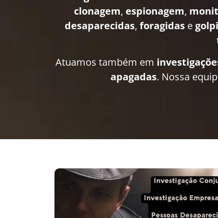
clonagem
,
espionagem
,
moni
desaparecidas
,
foragidas
e
golp
Atuamos também em
investigaçõe
apagadas
. Nossa equi