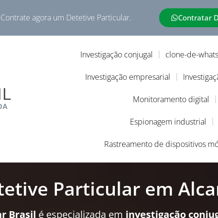
 Contrate agora um Detetive Particular.
Contratar 
Investigação conjugal
clone-de-what
Investigação empresarial
Investigaç
Monitoramento digital
Espionagem industrial
Rastreamento de dispositivos mó
etive Particular em Alca
r Brasil
é especializada em
investigação conju