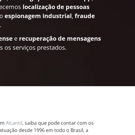
recemos
localização de pessoas
mo
espionagem industrial
,
fraude
.
rense
e
recuperação de mensagens
 os serviços prestados.
 em
Alcantil
, saiba que pode contar com os
atuação desde 1996 em todo o Brasil, a