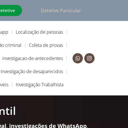
Detetive
Detetive Particular
sapp
Localização de pessoas
ão criminal
Coleta de provas
investigacao-de-antecedentes
Investigação de desaparecidos
veis
Investigação Trabalhista
ntil
gal
,
investigações de WhatsApp
,