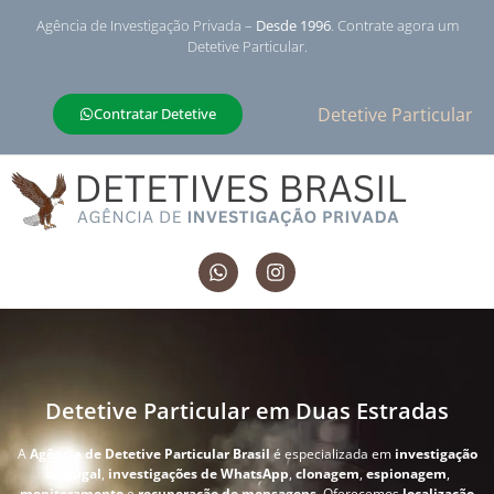
Agência de Investigação Privada –
Desde 1996
. Contrate agora um
Detetive Particular.
Detetive Particular
Contratar Detetive
Detetive Particular em Duas Estradas
A
Agência de Detetive Particular Brasil
é especializada em
investigação
conjugal
,
investigações de WhatsApp
,
clonagem
,
espionagem
,
monitoramento
e
recuperação de mensagens
. Oferecemos
localização