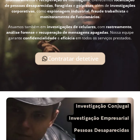
de pessoas desaparecidas
,
foragidas
e
golpistas
, além de
investigações
corporativas
, como
espionagem industrial
,
fraude trabalhista
e
monitoramento de funcionários
.
Atuamos também em
investigações de celulares
, com
rastreamento
,
análise forense
e
recuperação de mensagens apagadas
. Nossa equipe
garante
confidencialidade
e
eficácia
em todos os serviços prestados.
Contratar detetive