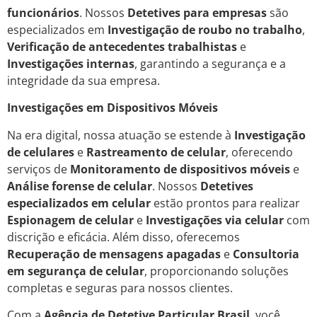
funcionários
. Nossos
Detetives para empresas
são
especializados em
Investigação de roubo no trabalho
,
Verificação de antecedentes trabalhistas
e
Investigações internas
, garantindo a segurança e a
integridade da sua empresa.
Investigações em Dispositivos Móveis
Na era digital, nossa atuação se estende à
Investigação
de celulares
e
Rastreamento de celular
, oferecendo
serviços de
Monitoramento de dispositivos móveis
e
Análise forense de celular
. Nossos
Detetives
especializados em celular
estão prontos para realizar
Espionagem de celular
e
Investigações via celular
com
discrição e eficácia. Além disso, oferecemos
Recuperação de mensagens apagadas
e
Consultoria
em segurança de celular
, proporcionando soluções
completas e seguras para nossos clientes.
Com a
Agência de Detetive Particular Brasil
, você