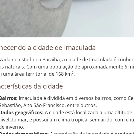
hecendo a cidade de Imaculada
izada no estado da Paraíba, a cidade de Imaculada é conhec
as naturais. Com uma população de aproximadamente 6 mil
i uma área territorial de 168 km².
cterísticas da cidade
Bairros:
Imaculada é dividida em diversos bairros, como Cen
Sebastião, Alto São Francisco, entre outros.
Dados geográficos:
A cidade está localizada a uma altitud
nível do mar, e possui um clima tropical semiárido, com c
de inverno.
Dados demográficos:
A população de Imaculada é predomi