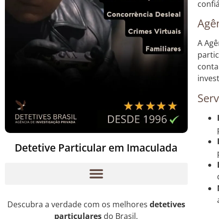
confi
Agên
A Agê
parti
conta
inves
Serv
Detetive Particular em Imaculada
Descubra a verdade com os melhores
detetives
particulares
do Brasil.