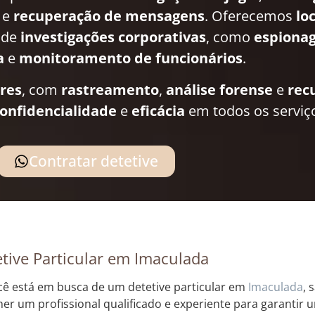
e
recuperação de mensagens
. Oferecemos
lo
 de
investigações corporativas
, como
espionag
a
e
monitoramento de funcionários
.
ares
, com
rastreamento
,
análise forense
e
rec
onfidencialidade
e
eficácia
em todos os serviç
Contratar detetive
tive Particular em Imaculada
cê está em busca de um detetive particular em
Imaculada
, 
her um profissional qualificado e experiente para garantir 