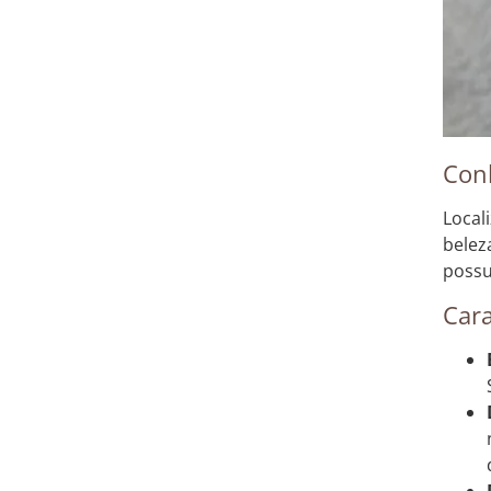
Con
Local
belez
possu
Cara