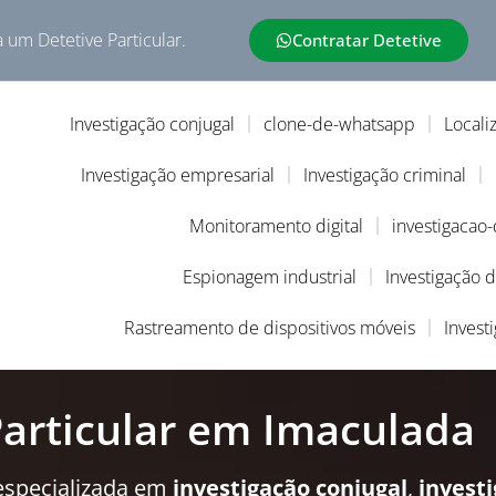
a um Detetive Particular.
Contratar Detetive
Investigação conjugal
clone-de-whatsapp
Locali
Investigação empresarial
Investigação criminal
Monitoramento digital
investigacao
Espionagem industrial
Investigação 
Rastreamento de dispositivos móveis
Invest
Particular em Imaculada
especializada em
investigação conjugal
,
invest