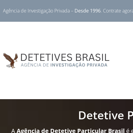
Agência de Investigação Privada –
Desde 1996
. Contrate agor
Detetive 
A
Agência de Detetive Particular Brasil
é 