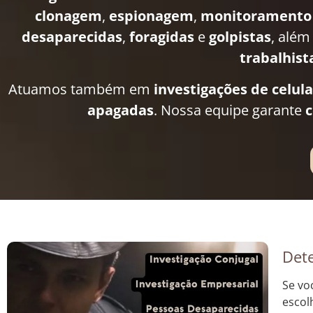
clonagem
,
espionagem
,
monitoramento
desaparecidas
,
foragidas
e
golpistas
, além
trabalhist
Atuamos também em
investigações de celul
apagadas
. Nossa equipe garante
c
Dete
Se vo
escol