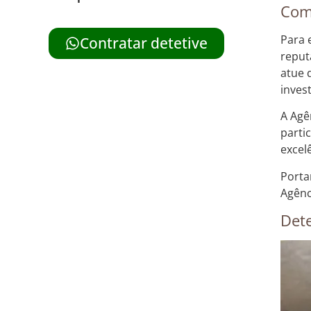
Como
Para 
Contratar detetive
reput
atue 
inves
A Agê
parti
excel
Porta
Agênc
Dete