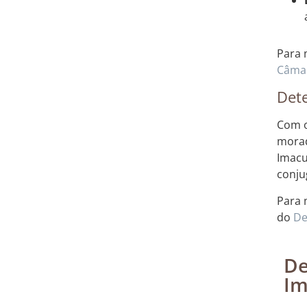
Para 
Câmar
Dete
Com o
morad
Imacu
conju
Para 
do
De
De
Im