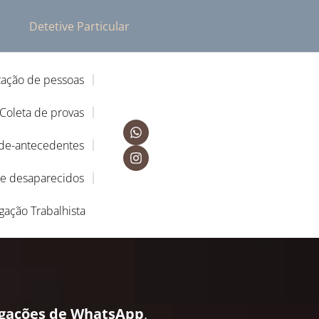
Detetive Particular
zação de pessoas
Coleta de provas
-de-antecedentes
de desaparecidos
igação Trabalhista
igações de WhatsApp
,