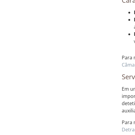
Para 
Câmar
Serv
Em um
impor
detet
auxil
Para 
Detr