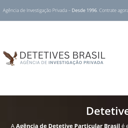
Agência de Investigação Privada –
Desde 1996
. Contrate agor
Detetiv
A
Agência de Detetive Particular Brasil
é 