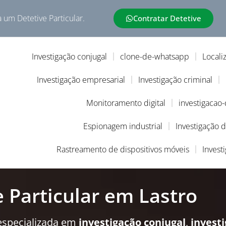
a um Detetive Particular.
Contratar Detetive
Investigação conjugal
clone-de-whatsapp
Locali
Investigação empresarial
Investigação criminal
Monitoramento digital
investigacao
Espionagem industrial
Investigação 
Rastreamento de dispositivos móveis
Invest
e Particular em Lastro
especializada em
investigação conjugal
,
invest