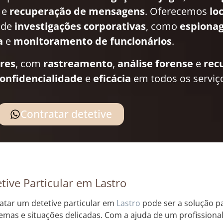
e
recuperação de mensagens
. Oferecemos
lo
 de
investigações corporativas
, como
espionag
a
e
monitoramento de funcionários
.
ares
, com
rastreamento
,
análise forense
e
rec
onfidencialidade
e
eficácia
em todos os serviç
Contratar detetive
tive Particular em Lastro
atar um detetive particular em
Lastro
pode ser a solução pa
emas e situações delicadas. Com a ajuda de um profissional 