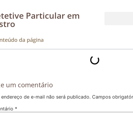
tetive Particular em
stro
Rastreamento de dispositivos móveis
nteúdo da página
xe um comentário
 endereço de e-mail não será publicado.
Campos obrigató
ntário
*