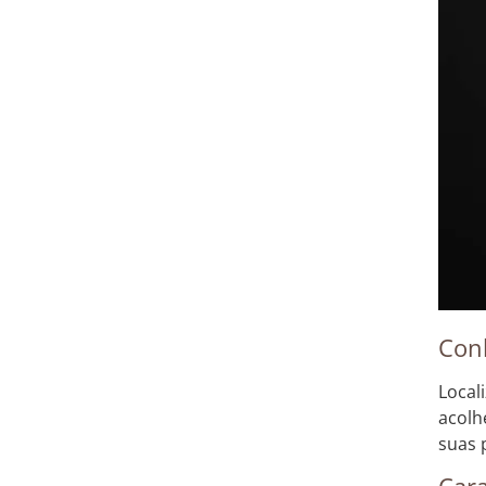
Conh
Local
acolh
suas 
Cara