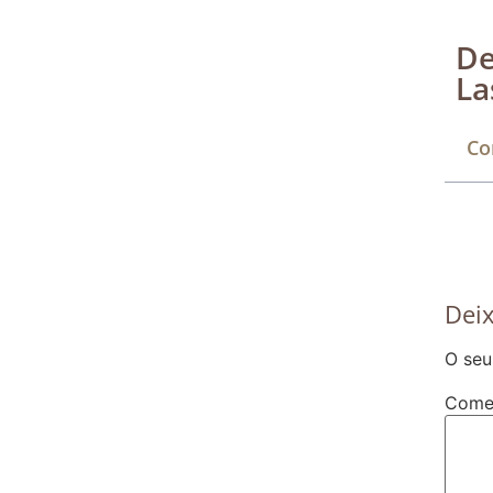
De
La
Co
Dei
O seu
Come