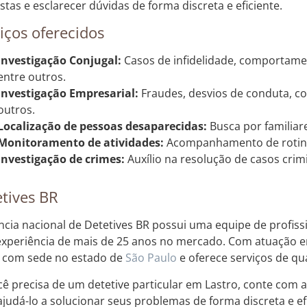
stas e esclarecer dúvidas de forma discreta e eficiente.
iços oferecidos
Investigação Conjugal:
Casos de infidelidade, comportamen
entre outros.
Investigação Empresarial:
Fraudes, desvios de conduta, co
outros.
Localização de pessoas desaparecidas:
Busca por familiar
Monitoramento de atividades:
Acompanhamento de rotina
Investigação de crimes:
Auxílio na resolução de casos crimi
tives BR
ncia nacional de Detetives BR possui uma equipe de profiss
xperiência de mais de 25 anos no mercado. Com atuação em
 com sede no estado de
São Paulo
e oferece serviços de qu
cê precisa de um detetive particular em Lastro, conte com a
ajudá-lo a solucionar seus problemas de forma discreta e ef