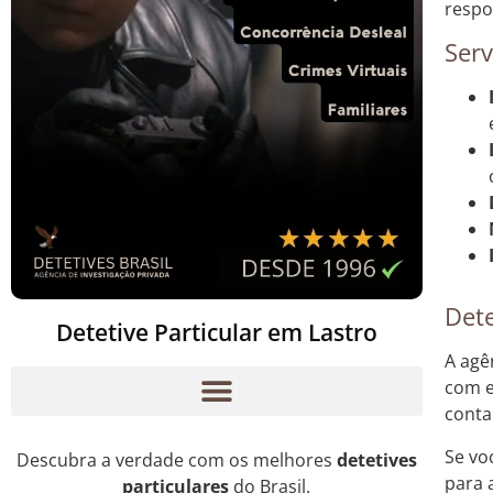
respo
Serv
Dete
Detetive Particular em Lastro
A agê
com e
conta
Se vo
Descubra a verdade com os melhores
detetives
para 
particulares
do Brasil.