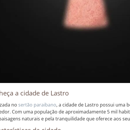
eça a cidade de Lastro
izada no
sertão
paraibano
, a cidade de Lastro possui uma 
edor. Com uma população de aproximadamente 5 mil habita
paisagens naturais e pela tranquilidade que oferece aos s
cterísticas da cidade