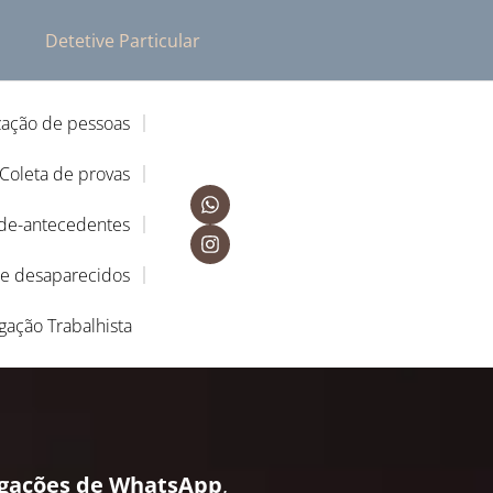
Detetive Particular
zação de pessoas
Coleta de provas
-de-antecedentes
de desaparecidos
igação Trabalhista
igações de WhatsApp
,