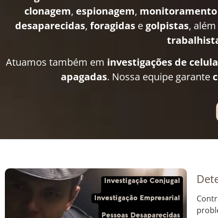
clonagem
,
espionagem
,
monitoramento
desaparecidas
,
foragidas
e
golpistas
, além
trabalhist
Atuamos também em
investigações de celul
apagadas
. Nossa equipe garante
c
Dete
Contr
probl