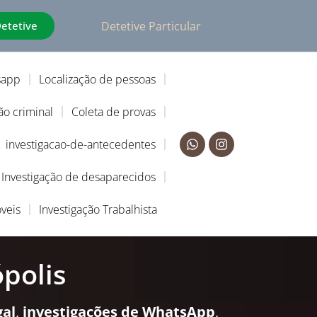
Detetive
Detetive Particular
sapp
Localização de pessoas
ão criminal
Coleta de provas
investigacao-de-antecedentes
Investigação de desaparecidos
veis
Investigação Trabalhista
ópolis
gal
,
investigações de WhatsApp
,