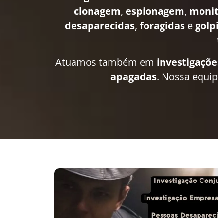
clonagem
,
espionagem
,
moni
desaparecidas
,
foragidas
e
golp
Atuamos também em
investigaçõe
apagadas
. Nossa equi