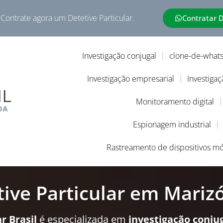
 Contrate agora um Detetive Particular.
Contratar 
Investigação conjugal
clone-de-what
Investigação empresarial
Investigaç
Monitoramento digital
Espionagem industrial
Rastreamento de dispositivos mó
ive Particular em Mariz
r Brasil
é especializada em
investigação conju