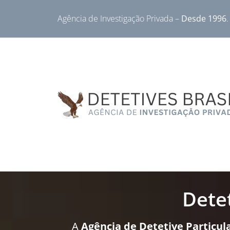
Agência de Investigação Privada –
Desde 1996
.
Detet
A
Agência de Detetive Particula