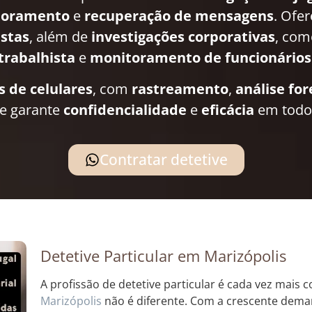
toramento
e
recuperação de mensagens
. Ofe
istas
, além de
investigações corporativas
, co
trabalhista
e
monitoramento de funcionários
s de celulares
, com
rastreamento
,
análise fo
pe garante
confidencialidade
e
eficácia
em todos
Contratar detetive
Detetive Particular em Marizópolis
A profissão de detetive particular é cada vez mais
Marizópolis
não é diferente. Com a crescente dem