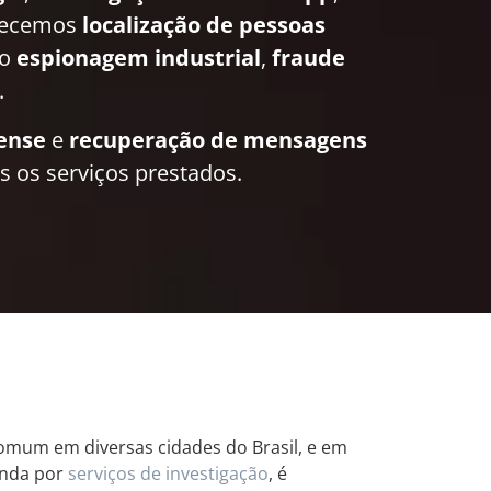
recemos
localização de pessoas
mo
espionagem industrial
,
fraude
.
rense
e
recuperação de mensagens
 os serviços prestados.
 comum em diversas cidades do Brasil, e em
anda por
serviços de investigação
, é