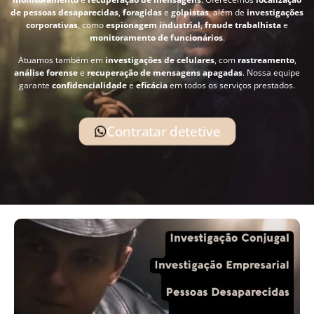
de pessoas desaparecidas
,
foragidas
e
golpistas
, além de
investigações
corporativas
, como
espionagem industrial
,
fraude trabalhista
e
monitoramento de funcionários
.
Atuamos também em
investigações de celulares
, com
rastreamento
,
análise forense
e
recuperação de mensagens apagadas
. Nossa equipe
garante
confidencialidade
e
eficácia
em todos os serviços prestados.
Contratar detetive