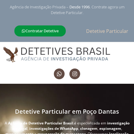
Agência de Investigação Privada –
Desde 1996
. Contrate agora um
Detetive Particular.
Detetive Particular
Contratar Detetive
Detetive Particular em Poço Dantas
A
Agência de Detetive Particular Brasil
é especializada em
investigação
conjugal
,
investigações de WhatsApp
,
clonagem
,
espionagem
,
monitoramento
e
recuperação de mensagens
. Oferecemos
localização