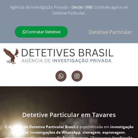
Agência de Investigação Privada –
Desde 1996
. Contrate agora um
Detetive Particular.
Detetive Particular
Contratar Detetive
Detetive Particular em Tavares
A
Agência de Detetive Particular Brasil
é especializada em
investigação
conjugal
,
investigações de WhatsApp
,
clonagem
,
espionagem
,
monitoramento
e
recuperação de mensagens
. Oferecemos
localização