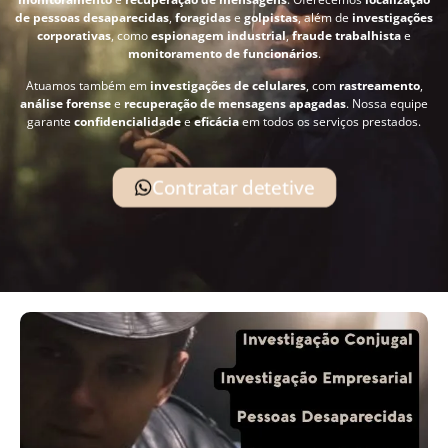
de pessoas desaparecidas
,
foragidas
e
golpistas
, além de
investigações
corporativas
, como
espionagem industrial
,
fraude trabalhista
e
monitoramento de funcionários
.
Atuamos também em
investigações de celulares
, com
rastreamento
,
análise forense
e
recuperação de mensagens apagadas
. Nossa equipe
garante
confidencialidade
e
eficácia
em todos os serviços prestados.
Contratar detetive