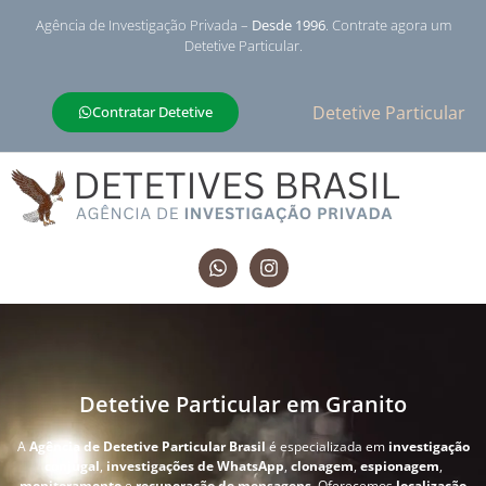
Agência de Investigação Privada –
Desde 1996
. Contrate agora um
Detetive Particular.
Detetive Particular
Contratar Detetive
Detetive Particular em Granito
A
Agência de Detetive Particular Brasil
é especializada em
investigação
conjugal
,
investigações de WhatsApp
,
clonagem
,
espionagem
,
monitoramento
e
recuperação de mensagens
. Oferecemos
localização