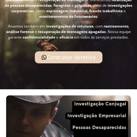
de pessoas desaparecidas
,
foragidas
e
golpistas
, além de
investigações
corporativas
, como
espionagem industrial
,
fraude trabalhista
e
monitoramento de funcionários
.
Atuamos também em
investigações de celulares
, com
rastreamento
,
análise forense
e
recuperação de mensagens apagadas
. Nossa equipe
garante
confidencialidade
e
eficácia
em todos os serviços prestados.
Contratar detetive