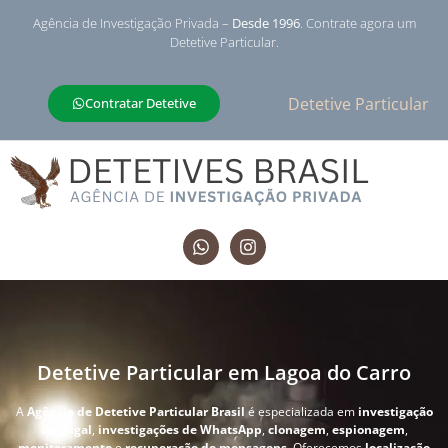
Agência de Investigação Privada –
Desde 1996
. Contrate agora um
Detetive Particular.
Detetive Particular
Contratar Detetive
Detetive Particular em Lagoa do Carro
A
Agência de Detetive Particular Brasil
é especializada em
investigação
conjugal
,
investigações de WhatsApp
,
clonagem
,
espionagem
,
monitoramento
e
recuperação de mensagens
. Oferecemos
localização