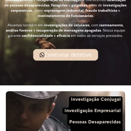
de pessoas desaparecidas
,
foragidas
e
golpistas
, além de
investigações
corporativas
, como
espionagem industrial
,
fraude trabalhista
e
monitoramento de funcionários
.
Atuamos também em
investigações de celulares
, com
rastreamento
,
análise forense
e
recuperação de mensagens apagadas
. Nossa equipe
garante
confidencialidade
e
eficácia
em todos os serviços prestados.
Contratar detetive