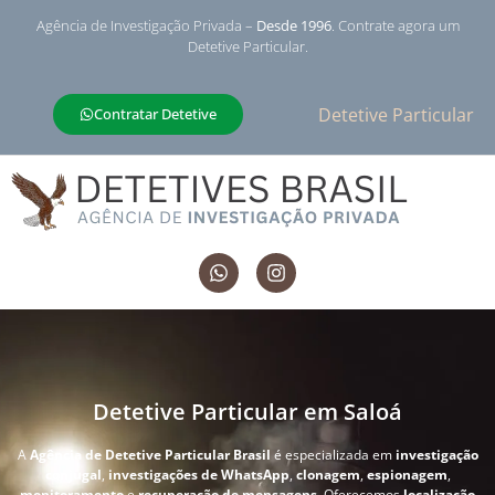
Agência de Investigação Privada –
Desde 1996
. Contrate agora um
Detetive Particular.
Detetive Particular
Contratar Detetive
Detetive Particular em Saloá
A
Agência de Detetive Particular Brasil
é especializada em
investigação
conjugal
,
investigações de WhatsApp
,
clonagem
,
espionagem
,
monitoramento
e
recuperação de mensagens
. Oferecemos
localização