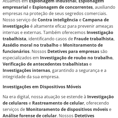
Atuamos em
Espionagem industrial
,
Espionagem
empresarial
e
Espionagem de concorrentes
, auxiliando
empresas na proteção de seus segredos comerciais.
Nosso serviço de
Contra inteligência
e
Campana de
investigação
é altamente eficaz para prevenir ameaças
internas e externas. Também oferecemos
Investigação
trabalhista
, identificando casos de
Fraude trabalhista
,
Assédio moral no trabalho
e
Monitoramento de
funcionários
. Nossos
Detetives para empresas
são
especializados em
Investigação de roubo no trabalho
,
Verificação de antecedentes trabalhistas
e
Investigações internas
, garantindo a segurança e a
integridade da sua empresa.
Investigações em Dispositivos Móveis
Na era digital, nossa atuação se estende à
Investigação
de celulares
e
Rastreamento de celular
, oferecendo
serviços de
Monitoramento de dispositivos móveis
e
Análise forense de celular
. Nossos
Detetives