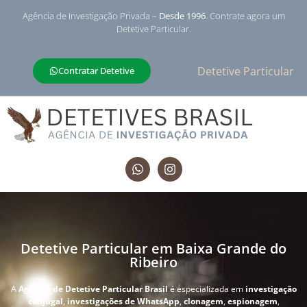
Agência de Investigação Privada –
Desde 1996
. Contrate agora um
Detetive Particular.
Detetive Particular
Contratar Detetive
Detetive Particular em Baixa Grande do
Ribeiro
A
Agência de Detetive Particular Brasil
é especializada em
investigação
conjugal
,
investigações de WhatsApp
,
clonagem
,
espionagem
,