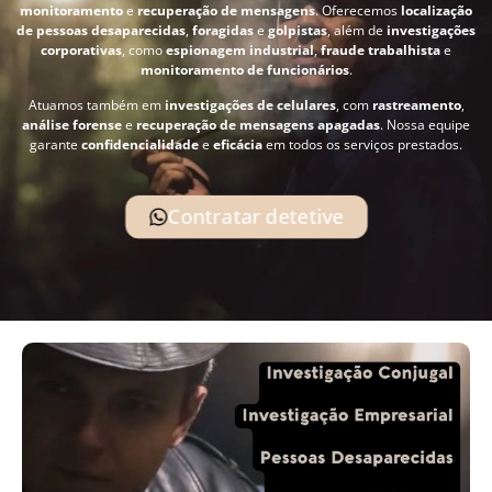
monitoramento
e
recuperação de mensagens
. Oferecemos
localização
de pessoas desaparecidas
,
foragidas
e
golpistas
, além de
investigações
corporativas
, como
espionagem industrial
,
fraude trabalhista
e
monitoramento de funcionários
.
Atuamos também em
investigações de celulares
, com
rastreamento
,
análise forense
e
recuperação de mensagens apagadas
. Nossa equipe
garante
confidencialidade
e
eficácia
em todos os serviços prestados.
Contratar detetive