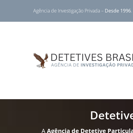
Agência de Investigação Privada –
Desde 1996
.
Detetiv
A
Agência de Detetive Particula