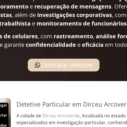
toramento
e
recuperação de mensagens
. Ofe
istas
, além de
investigações corporativas
, co
trabalhista
e
monitoramento de funcionários
s de celulares
, com
rastreamento
,
análise fo
pe garante
confidencialidade
e
eficácia
em todos
Contratar detetive
Detetive Particular em Dirceu Arcove
A cidade de
Dirceu Arcoverde
, localizada no estad
especializados em investigação particular, conheci