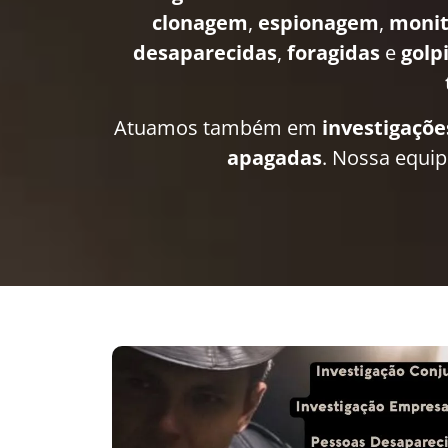
clonagem
,
espionagem
,
moni
desaparecidas
,
foragidas
e
golp
Atuamos também em
investigaçõe
apagadas
. Nossa equi