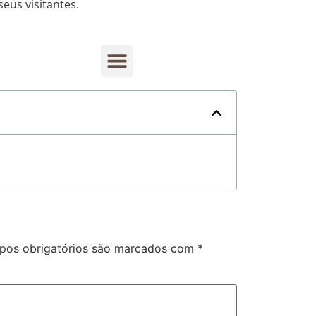
eus visitantes.
Rastreamento de dispositivos móveis
os obrigatórios são marcados com
*