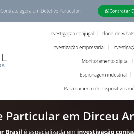
 Contrate agora um Detetive Particular.
Contratar 
Investigação conjugal
clone-de-what
Investigação empresarial
Investigaç
Monitoramento digital
Espionagem industrial
Rastreamento de dispositivos mó
e Particular em Dirceu A
r Brasil
é especializada em
investigação conju