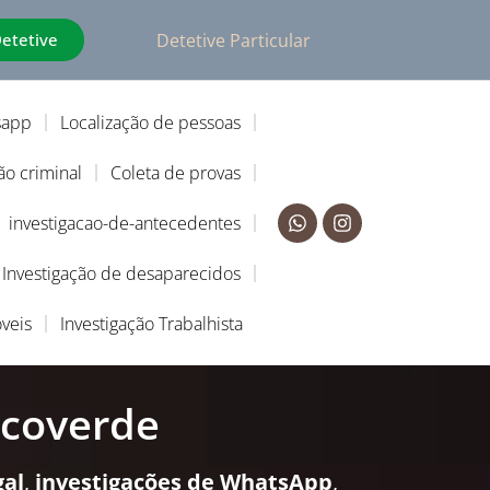
Detetive
Detetive Particular
sapp
Localização de pessoas
ão criminal
Coleta de provas
investigacao-de-antecedentes
Investigação de desaparecidos
veis
Investigação Trabalhista
rcoverde
gal
,
investigações de WhatsApp
,