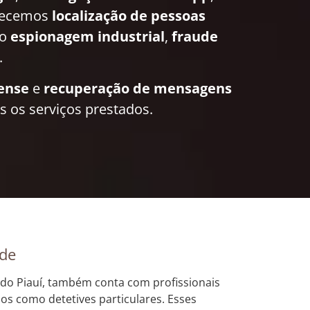
recemos
localização de pessoas
mo
espionagem industrial
,
fraude
.
rense
e
recuperação de mensagens
 os serviços prestados.
rde
o do Piauí, também conta com profissionais
dos como detetives particulares. Esses