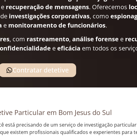
e
recuperação de mensagens
. Oferecemos
lo
 de
investigações corporativas
, como
espionag
a
e
monitoramento de funcionários
.
ares
, com
rastreamento
,
análise forense
e
rec
onfidencialidade
e
eficácia
em todos os serviç
Contratar detetive
tive Particular em Bom Jesus do Sul
cê está precisando de um serviço de investigação particula
 que existem profissionais qualificados e experientes para t