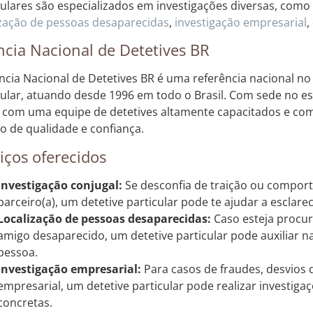
culares são especializados em investigações diversas, como 
ização de pessoas desaparecidas
,
investigação empresarial
,
cia Nacional de Detetives BR
ncia Nacional de Detetives BR é uma referência nacional no
cular, atuando desde 1996 em todo o Brasil. Com sede no e
 com uma equipe de detetives altamente capacitados e c
ço de qualidade e confiança.
iços oferecidos
Investigação conjugal:
Se desconfia de traição ou compor
parceiro(a), um detetive particular pode te ajudar a esclarec
Localização de pessoas desaparecidas:
Caso esteja procu
amigo desaparecido, um detetive particular pode auxiliar na
pessoa.
Investigação empresarial:
Para casos de fraudes, desvios
empresarial, um detetive particular pode realizar investigaç
concretas.