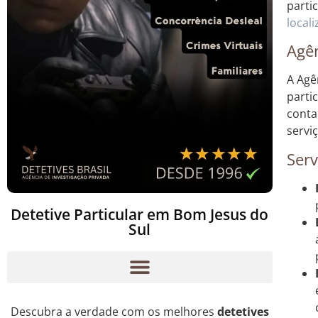
parti
local
Agên
A Agê
parti
conta
servi
Serv
Detetive Particular em Bom Jesus do
Sul
Descubra a verdade com os melhores
detetives