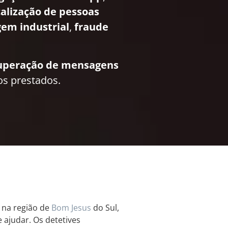
calização de pessoas
em industrial
,
fraude
uperação de mensagens
os prestados.
r na região de
Bom Jesus
do Sul,
e ajudar. Os detetives