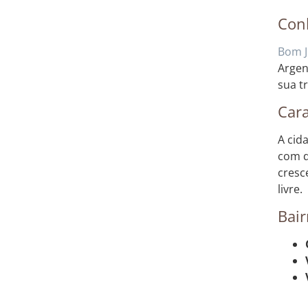
Con
Bom J
Argen
sua t
Cara
A cid
com d
cresc
livre.
Bair