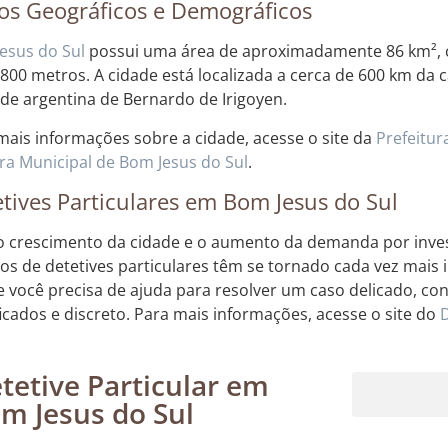
os Geográficos e Demográficos
esus do Sul
possui uma área de aproximadamente 86 km², c
 800 metros. A cidade está localizada a cerca de 600 km da c
ade argentina de Bernardo de Irigoyen.
mais informações sobre a cidade, acesse o site da
Prefeitur
a Municipal de Bom Jesus do Sul
.
tives Particulares em Bom Jesus do Sul
 crescimento da cidade e o aumento da demanda por invest
ços de detetives particulares têm se tornado cada vez mai
Se você precisa de ajuda para resolver um caso delicado, co
ficados e discreto. Para mais informações, acesse o site do
tetive Particular em
m Jesus do Sul
Rastreamento de dispositivos móveis