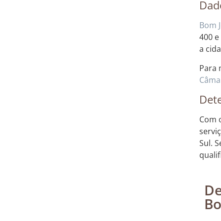
Dad
Bom J
400 e
a cid
Para 
Câmar
Dete
Com o
servi
Sul. 
quali
De
Bo