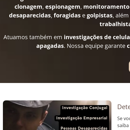
clonagem
,
espionagem
,
monitoramento
desaparecidas
,
foragidas
e
golpistas
, além
trabalhist
Atuamos também em
investigações de celul
apagadas
. Nossa equipe garante
c
Dete
Se vo
saiba