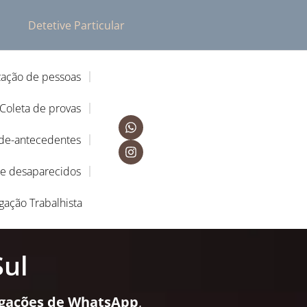
Detetive Particular
zação de pessoas
Coleta de provas
-de-antecedentes
de desaparecidos
igação Trabalhista
Sul
igações de WhatsApp
,