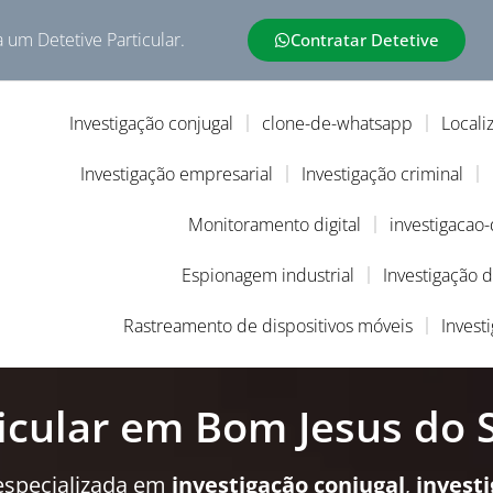
a um Detetive Particular.
Contratar Detetive
Investigação conjugal
clone-de-whatsapp
Locali
Investigação empresarial
Investigação criminal
Monitoramento digital
investigacao
Espionagem industrial
Investigação 
Rastreamento de dispositivos móveis
Invest
icular em Bom Jesus do 
especializada em
investigação conjugal
,
invest