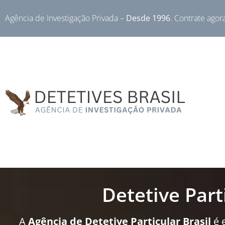
Agência de Investigação Privada –
Desde 1996
. Contrate agor
Detetive Part
A
Agência de Detetive Particular Brasil
é 