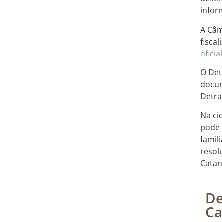
infor
A Câm
fisca
oficial
O Det
docum
Detra
Na ci
pode 
famil
resol
Catan
De
Ca