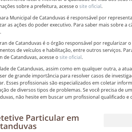
mações sobre a prefeitura, acesse o
site oficial
.
ara Municipal de Catanduvas é responsável por representa
lizar as ações do poder executivo. Para saber mais sobre a
.
ran de Catanduvas é o órgão responsável por regularizar o t
entos de veículos e habilitação, entre outros serviços. Pa
n de Catanduvas, acesse o
site oficial
.
dade de Catanduvas, assim como em qualquer outra, a atuaç
ser de grande importância para resolver casos de investiga
iar. Esses profissionais são especializados em coletar infor
ução de diversos tipos de problemas. Se você precisa de um
duvas, não hesite em buscar um profissional qualificado e c
tetive Particular em
tanduvas
Rastreamento de dispositivos móveis