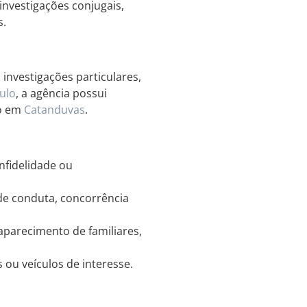
investigações conjugais,
s.
investigações particulares,
ulo
, a agência possui
do em
Catanduvas
.
infidelidade ou
de conduta, concorrência
parecimento de familiares,
ou veículos de interesse.