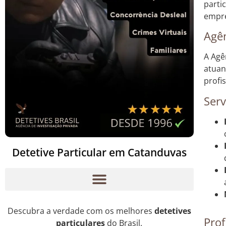
parti
empre
Agên
A Agê
atuan
profi
Serv
Detetive Particular em Catanduvas
Descubra a verdade com os melhores
detetives
Prof
particulares
do Brasil.