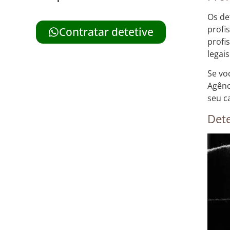
Os de
profi
Contratar detetive
profi
legais
Se vo
Agênc
seu c
Dete