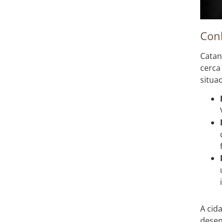
Con
Catan
cerca
situa
A cid
desen