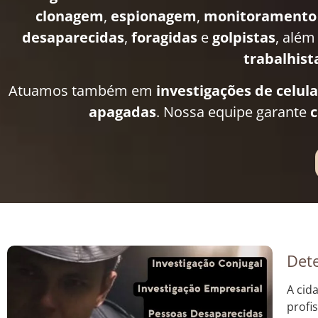
clonagem
,
espionagem
,
monitoramento
desaparecidas
,
foragidas
e
golpistas
, além
trabalhist
Atuamos também em
investigações de celul
apagadas
. Nossa equipe garante
c
Dete
A cid
profi