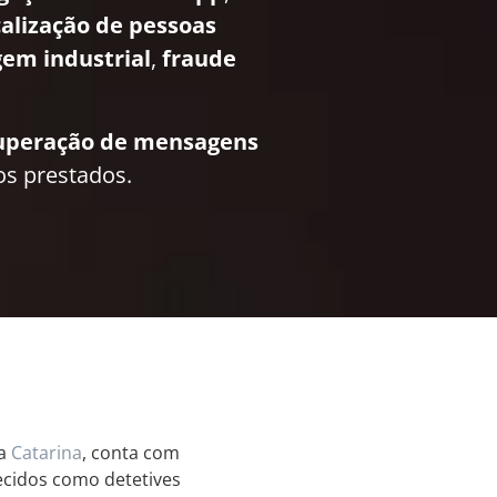
calização de pessoas
em industrial
,
fraude
uperação de mensagens
os prestados.
ta
Catarina
, conta com
hecidos como detetives