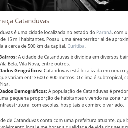
heça Catanduvas
duvas é uma cidade localizada no estado do
Paraná
, com 
 de 15 mil habitantes. Possui uma área territorial de apro
da a cerca de 500 km da capital,
Curitiba
.
Bairros:
A cidade de Catanduvas é dividida em diversos bair
Vila Bela, Vila Nova, entre outros.
Dados Geográficos:
Catanduvas está localizada em uma regi
que variam entre 600 e 800 metros. O clima é subtropical, 
frios.
Dados Demográficos:
A população de Catanduvas é pred
uma pequena proporção de habitantes vivendo na zona rur
infraestrutura, com escolas, hospitais e comércio variado.
ade de Catanduvas conta com uma prefeitura atuante, que
volvimento local e melhorar a qualidade de vida dos seus 