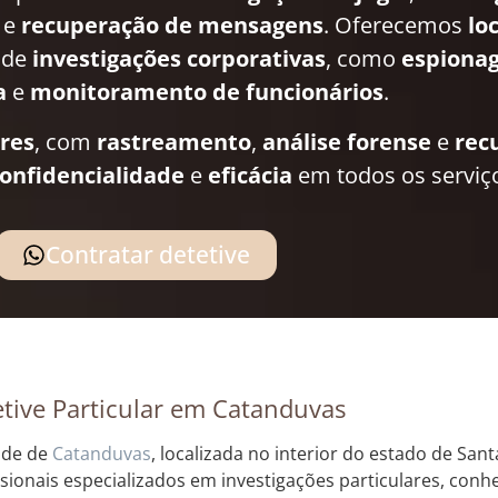
e
recuperação de mensagens
. Oferecemos
lo
 de
investigações corporativas
, como
espionag
a
e
monitoramento de funcionários
.
ares
, com
rastreamento
,
análise forense
e
rec
onfidencialidade
e
eficácia
em todos os serviç
Contratar detetive
tive Particular em Catanduvas
ade de
Catanduvas
, localizada no interior do estado de San
ssionais especializados em investigações particulares, con