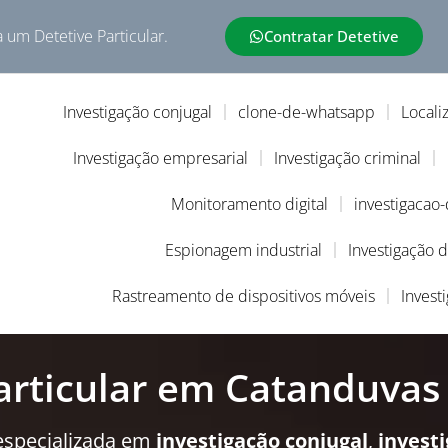
a um Detetive Particular.
Contratar Detetive
Investigação conjugal
clone-de-whatsapp
Locali
Investigação empresarial
Investigação criminal
Monitoramento digital
investigacao
Espionagem industrial
Investigação 
Rastreamento de dispositivos móveis
Invest
articular em Catanduvas
especializada em
investigação conjugal
,
invest