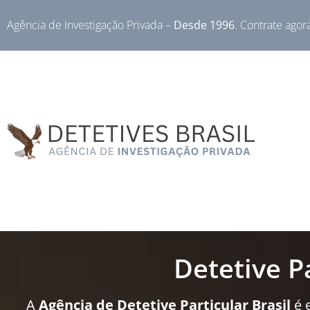
Agência de Investigação Privada –
Desde 1996
. Contrate agor
Detetive P
A
Agência de Detetive Particular Brasil
é 