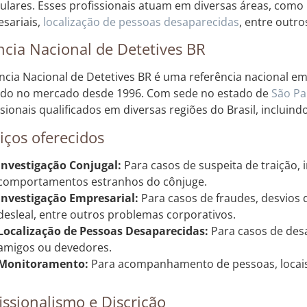
culares. Esses profissionais atuam em diversas áreas, como 
sariais,
localização de pessoas desaparecidas
, entre outro
cia Nacional de Detetives BR
ncia Nacional de Detetives BR é uma referência nacional em 
do no mercado desde 1996. Com sede no estado de
São Pa
ssionais qualificados em diversas regiões do Brasil, incluin
iços oferecidos
Investigação Conjugal:
Para casos de suspeita de traição, 
comportamentos estranhos do cônjuge.
Investigação Empresarial:
Para casos de fraudes, desvios 
desleal, entre outros problemas corporativos.
Localização de Pessoas Desaparecidas:
Para casos de desa
amigos ou devedores.
Monitoramento:
Para acompanhamento de pessoas, locais 
issionalismo e Discrição