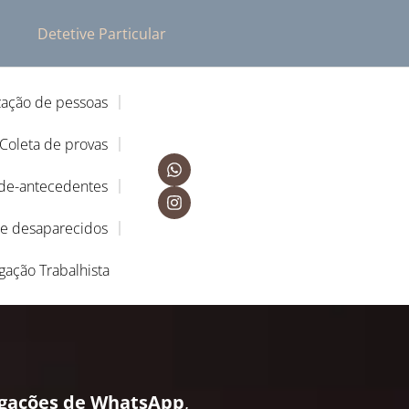
Detetive Particular
zação de pessoas
Coleta de provas
-de-antecedentes
de desaparecidos
igação Trabalhista
igações de WhatsApp
,