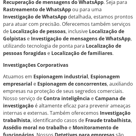
Recuperação de mensagens do WhatsApp
. Seja para
Rastreamento de WhatsApp
ou para uma
Investigação de WhatsApp
detalhada, estamos prontos
para atuar com precisão. Oferecemos também serviços
de
Localização de pessoas
, inclusive
Localização de
Golpistas
e
Investigação de mensagens de WhatsApp
,
utilizando tecnologia de ponta para
Localização de
pessoas foragidas
e
Localização de familiares
.
Investigações Corporativas
Atuamos em
Espionagem industrial
,
Espionagem
empresarial
e
Espionagem de concorrentes
, auxiliando
empresas na proteção de seus segredos comerciais.
Nosso serviço de
Contra inteligência
e
Campana de
investigação
é altamente eficaz para prevenir ameaças
internas e externas. Também oferecemos
Investigação
trabalhista
, identificando casos de
Fraude trabalhista
,
Assédio moral no trabalho
e
Monitoramento de
funcionários
. Nossos
Detetives para empresas
são