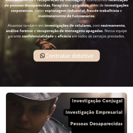
de pessoas desaparecidas
,
foragidas
e
golpistas
, além de
investigações
corporativas
, como
espionagem industrial
,
fraude trabalhista
e
monitoramento de funcionários
.
Atuamos também em
investigações de celulares
, com
rastreamento
,
análise forense
e
recuperação de mensagens apagadas
. Nossa equipe
garante
confidencialidade
e
eficácia
em todos os serviços prestados.
Contratar detetive