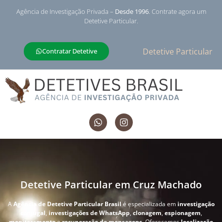
Agência de Investigação Privada –
Desde 1996
. Contrate agora um
Detetive Particular.
Detetive Particular
Contratar Detetive
Detetive Particular em Cruz Machado
A
Agência de Detetive Particular Brasil
é especializada em
investigação
conjugal
,
investigações de WhatsApp
,
clonagem
,
espionagem
,
monitoramento
e
recuperação de mensagens
. Oferecemos
localização