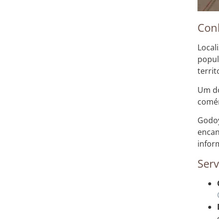
Con
Local
popul
terri
Um do
comér
Godoy
encan
infor
Serv