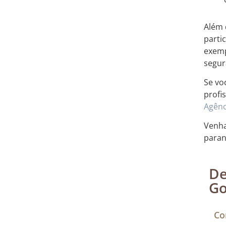
Além 
parti
exemp
segur
Se vo
profi
Agênc
Venha
paran
De
Go
Co