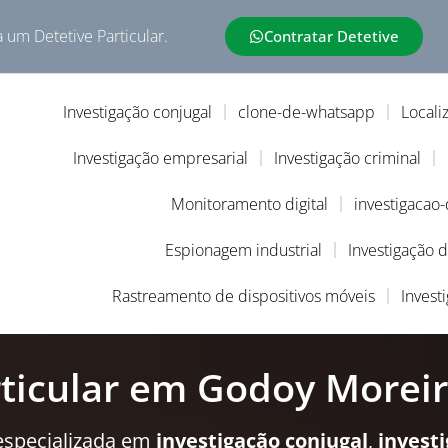
a um Detetive Particular.
Contratar Detetive
Investigação conjugal
clone-de-whatsapp
Locali
Investigação empresarial
Investigação criminal
Monitoramento digital
investigacao
Espionagem industrial
Investigação 
Rastreamento de dispositivos móveis
Invest
rticular em Godoy Morei
especializada em
investigação conjugal
,
invest