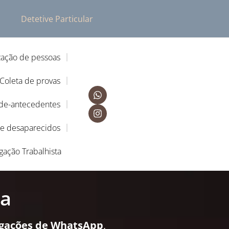
Detetive Particular
zação de pessoas
Coleta de provas
-de-antecedentes
de desaparecidos
igação Trabalhista
ra
igações de WhatsApp
,