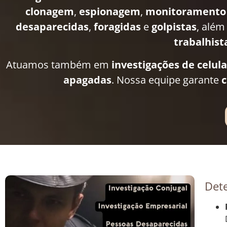
clonagem
,
espionagem
,
monitoramento
desaparecidas
,
foragidas
e
golpistas
, além
trabalhist
Atuamos também em
investigações de celul
apagadas
. Nossa equipe garante
c
Dete