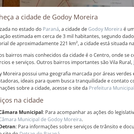
heça a cidade de Godoy Moreira
izada no estado do
Paraná
, a cidade de
Godoy Moreira
é um
ação estimada em cerca de 3 mil habitantes, segundo dad
torial de aproximadamente 221 km², a cidade está situada n
s bairros mais conhecidos da cidade é o Centro, onde se c
cios e serviços. Outros bairros importantes são Vila Rural,
 Moreira possui uma geografia marcada por áreas verdes e
tadoras, ideais para quem busca tranquilidade e contato c
mações sobre a cidade, acesse o site da
Prefeitura Municipa
iços na cidade
Câmara Municipal
: Para acompanhar as ações do legislativ
Câmara Municipal de Godoy Moreira
.
Detran
: Para informações sobre serviços de trânsito e doc
o site do
Detran do Paraná
.