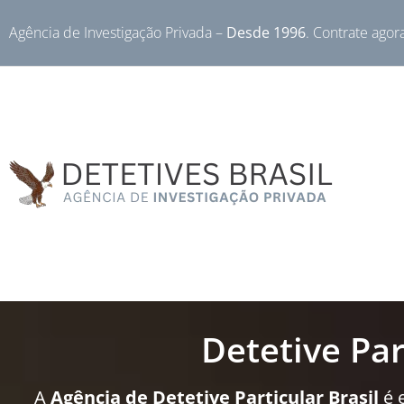
Agência de Investigação Privada –
Desde 1996
. Contrate agor
Detetive Pa
A
Agência de Detetive Particular Brasil
é 