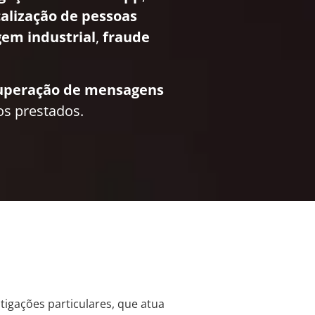
calização de pessoas
em industrial
,
fraude
uperação de mensagens
os prestados.
stigações particulares, que atua