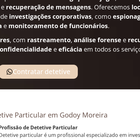
e
recuperação de mensagens
. Oferecemos
lo
 de
investigações corporativas
, como
espionag
a
e
monitoramento de funcionários
.
ares
, com
rastreamento
,
análise forense
e
rec
onfidencialidade
e
eficácia
em todos os serviç
Contratar detetive
tive Particular em Godoy Moreira
Profissão de Detetive Particular
Detetive particular é um profissional especializado em inve