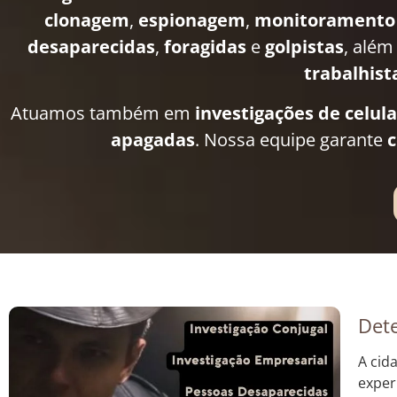
clonagem
,
espionagem
,
monitoramento
desaparecidas
,
foragidas
e
golpistas
, além
trabalhist
Atuamos também em
investigações de celul
apagadas
. Nossa equipe garante
c
Dete
A cid
exper