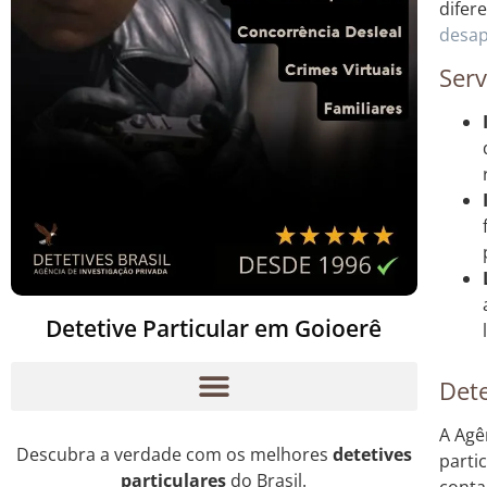
difer
desap
Serv
Detetive Particular em Goioerê
Dete
A Agê
Descubra a verdade com os melhores
detetives
parti
particulares
do Brasil.