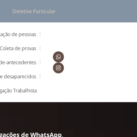
Detetive Particular
zação de pessoas
Coleta de provas
-de-antecedentes
de desaparecidos
igação Trabalhista
igações de WhatsApp
,