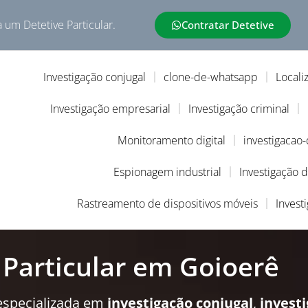
a um Detetive Particular.
Contratar Detetive
Investigação conjugal
clone-de-whatsapp
Locali
Investigação empresarial
Investigação criminal
Monitoramento digital
investigacao
Espionagem industrial
Investigação 
Rastreamento de dispositivos móveis
Invest
 Particular em Goioerê
especializada em
investigação conjugal
,
invest