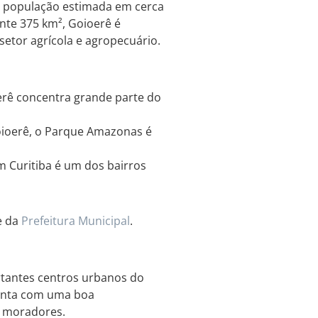
a população estimada em cerca
nte 375 km², Goioerê é
etor agrícola e agropecuário.
erê concentra grande parte do
oioerê, o Parque Amazonas é
 Curitiba é um dos bairros
e da
Prefeitura Municipal
.
rtantes centros urbanos do
conta com uma boa
s moradores.