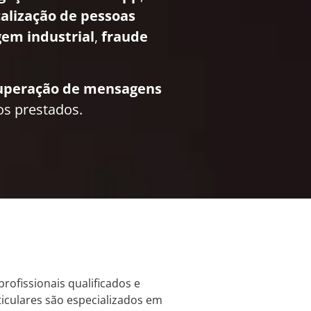
calização de pessoas
em industrial
,
fraude
uperação de mensagens
os prestados.
profissionais qualificados e
ticulares são especializados em