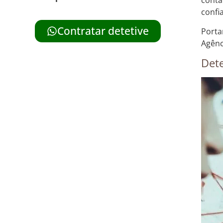
conta
confi
Contratar detetive
Porta
Agênc
Dete