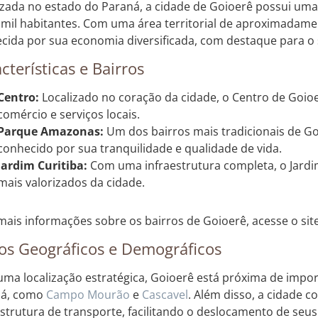
izada no estado do Paraná, a cidade de Goioerê possui um
 mil habitantes. Com uma área territorial de aproximadame
cida por sua economia diversificada, com destaque para o s
cterísticas e Bairros
Centro:
Localizado no coração da cidade, o Centro de Goio
comércio e serviços locais.
Parque Amazonas:
Um dos bairros mais tradicionais de G
conhecido por sua tranquilidade e qualidade de vida.
Jardim Curitiba:
Com uma infraestrutura completa, o Jardim
mais valorizados da cidade.
mais informações sobre os bairros de Goioerê, acesse o sit
os Geográficos e Demográficos
ma localização estratégica, Goioerê está próxima de impo
ná, como
Campo Mourão
e
Cascavel
. Além disso, a cidade 
estrutura de transporte, facilitando o deslocamento de seu