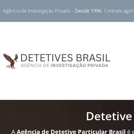
Agência de Investigação Privada –
Desde 1996
. Contrate agor
Detetive
A
Agência de Detetive Particular Brasil
é 