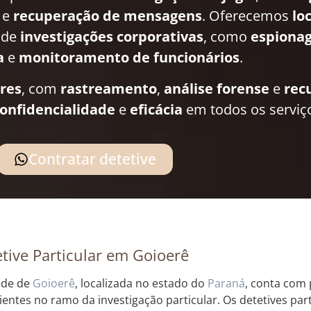
e
recuperação de mensagens
. Oferecemos
lo
 de
investigações corporativas
, como
espionag
a
e
monitoramento de funcionários
.
ares
, com
rastreamento
,
análise forense
e
rec
onfidencialidade
e
eficácia
em todos os serviç
Contratar detetive
tive Particular em Goioerê
ade de
Goioerê
, localizada no estado do
Paraná
, conta com 
ientes no ramo da investigação particular. Os detetives par