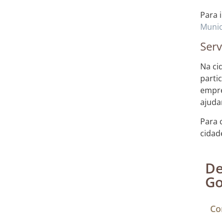
Para 
Munic
Serv
Na ci
parti
empre
ajuda
Para 
cidade
De
Go
Co