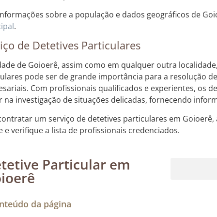
informações sobre a população e dados geográficos de Goio
ipal
.
iço de Detetives Particulares
dade de Goioerê, assim como em qualquer outra localidade, 
culares pode ser de grande importância para a resolução de
sariais. Com profissionais qualificados e experientes, os d
r na investigação de situações delicadas, fornecendo inform
contratar um serviço de detetives particulares em Goioerê, 
 e verifique a lista de profissionais credenciados.
tetive Particular em
ioerê
Rastreamento de dispositivos móveis
nteúdo da página