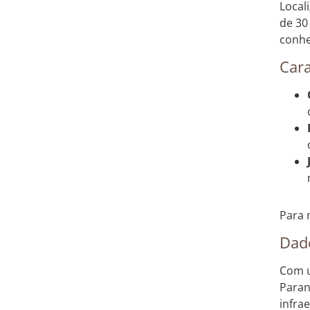
Local
de 30
conhe
Cara
Para 
Dad
Com u
Para
infra