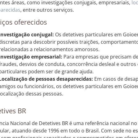
entes áreas, como investigações conjugais, empresariais,
lo
arecidas
, entre outros serviços.
iços oferecidos
Investigação conjugal:
Os detetives particulares em Goioer
discretas para descobrir possíveis traições, comportament
relacionadas a relacionamentos amorosos.
Investigação empresarial:
Para empresas que precisam de 
fraudes, desvios de conduta, concorrência desleal e outros 
particulares podem ser de grande ajuda.
Localização de pessoas desaparecidas:
Em casos de desapa
amigos ou funcionários, os detetives particulares em Goioe
localização dessas pessoas.
tives BR
ncia Nacional de Detetives BR é uma referência nacional no
cular, atuando desde 1996 em todo o Brasil. Com sede no e