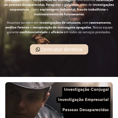
de pessoas desaparecidas
,
foragidas
e
golpistas
, além de
investigações
corporativas
, como
espionagem industrial
,
fraude trabalhista
e
monitoramento de funcionários
.
Atuamos também em
investigações de celulares
, com
rastreamento
,
análise forense
e
recuperação de mensagens apagadas
. Nossa equipe
garante
confidencialidade
e
eficácia
em todos os serviços prestados.
Contratar detetive