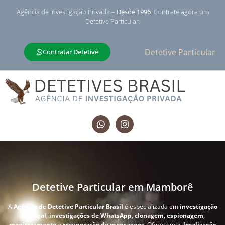
Agência de Investigação Privada –
Desde 1996
. Contrate agora um
Detetive Particular.
Detetive Particular
Contratar Detetive
Detetive Particular em Mamborê
A
Agência de Detetive Particular Brasil
é especializada em
investigação
conjugal
,
investigações de WhatsApp
,
clonagem
,
espionagem
,
monitoramento
e
recuperação de mensagens
. Oferecemos
localização