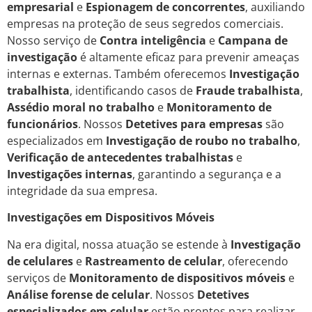
empresarial
e
Espionagem de concorrentes
, auxiliando
empresas na proteção de seus segredos comerciais.
Nosso serviço de
Contra inteligência
e
Campana de
investigação
é altamente eficaz para prevenir ameaças
internas e externas. Também oferecemos
Investigação
trabalhista
, identificando casos de
Fraude trabalhista
,
Assédio moral no trabalho
e
Monitoramento de
funcionários
. Nossos
Detetives para empresas
são
especializados em
Investigação de roubo no trabalho
,
Verificação de antecedentes trabalhistas
e
Investigações internas
, garantindo a segurança e a
integridade da sua empresa.
Investigações em Dispositivos Móveis
Na era digital, nossa atuação se estende à
Investigação
de celulares
e
Rastreamento de celular
, oferecendo
serviços de
Monitoramento de dispositivos móveis
e
Análise forense de celular
. Nossos
Detetives
especializados em celular
estão prontos para realizar