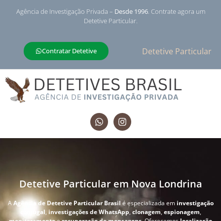
Agência de Investigação Privada –
Desde 1996
. Contrate agora um
Detetive Particular.
Detetive Particular
Contratar Detetive
Detetive Particular em Nova Londrina
A
Agência de Detetive Particular Brasil
é especializada em
investigação
conjugal
,
investigações de WhatsApp
,
clonagem
,
espionagem
,
monitoramento
e
recuperação de mensagens
. Oferecemos
localização