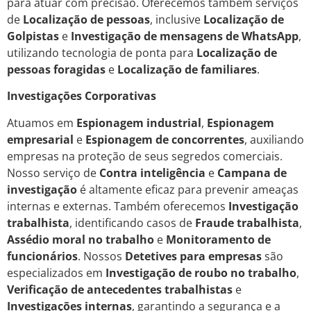
para atuar com precisão. Oferecemos também serviços
de
Localização de pessoas
, inclusive
Localização de
Golpistas
e
Investigação de mensagens de WhatsApp
,
utilizando tecnologia de ponta para
Localização de
pessoas foragidas
e
Localização de familiares
.
Investigações Corporativas
Atuamos em
Espionagem industrial
,
Espionagem
empresarial
e
Espionagem de concorrentes
, auxiliando
empresas na proteção de seus segredos comerciais.
Nosso serviço de
Contra inteligência
e
Campana de
investigação
é altamente eficaz para prevenir ameaças
internas e externas. Também oferecemos
Investigação
trabalhista
, identificando casos de
Fraude trabalhista
,
Assédio moral no trabalho
e
Monitoramento de
funcionários
. Nossos
Detetives para empresas
são
especializados em
Investigação de roubo no trabalho
,
Verificação de antecedentes trabalhistas
e
Investigações internas
, garantindo a segurança e a