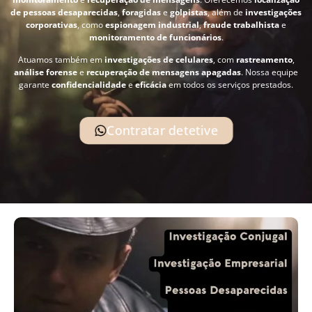
de pessoas desaparecidas
,
foragidas
e
golpistas
, além de
investigações
corporativas
, como
espionagem industrial
,
fraude trabalhista
e
monitoramento de funcionários
.
Atuamos também em
investigações de celulares
, com
rastreamento
,
análise forense
e
recuperação de mensagens apagadas
. Nossa equipe
garante
confidencialidade
e
eficácia
em todos os serviços prestados.
Contratar detetive