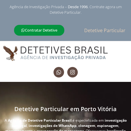
Agência de Investigação Privada –
Desde 1996
. Contrate agora um
Detetive Particular.
Detetive Particular
Contratar Detetive
Detetive Particular em Porto Vitória
A
Agência de Detetive Particular Brasil
é especializada em
investigação
conjugal
,
investigações de WhatsApp
,
clonagem
,
espionagem
,
monitoramento
e
recuperação de mensagens
. Oferecemos
localização