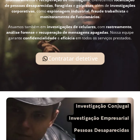
de pessoas desaparecidas
,
foragidas
e
golpistas
, além de
investigações
corporativas
, como
espionagem industrial
,
fraude trabalhista
e
monitoramento de funcionários
.
Atuamos também em
investigações de celulares
, com
rastreamento
,
análise forense
e
recuperação de mensagens apagadas
. Nossa equipe
garante
confidencialidade
e
eficácia
em todos os serviços prestados.
Contratar detetive