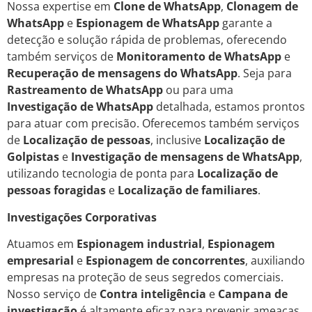
Nossa expertise em
Clone de WhatsApp
,
Clonagem de
WhatsApp
e
Espionagem de WhatsApp
garante a
detecção e solução rápida de problemas, oferecendo
também serviços de
Monitoramento de WhatsApp
e
Recuperação de mensagens do WhatsApp
. Seja para
Rastreamento de WhatsApp
ou para uma
Investigação de WhatsApp
detalhada, estamos prontos
para atuar com precisão. Oferecemos também serviços
de
Localização de pessoas
, inclusive
Localização de
Golpistas
e
Investigação de mensagens de WhatsApp
,
utilizando tecnologia de ponta para
Localização de
pessoas foragidas
e
Localização de familiares
.
Investigações Corporativas
Atuamos em
Espionagem industrial
,
Espionagem
empresarial
e
Espionagem de concorrentes
, auxiliando
empresas na proteção de seus segredos comerciais.
Nosso serviço de
Contra inteligência
e
Campana de
investigação
é altamente eficaz para prevenir ameaças