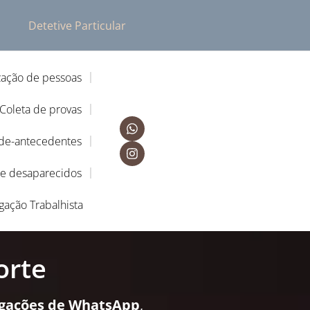
Detetive Particular
zação de pessoas
Coleta de provas
-de-antecedentes
de desaparecidos
igação Trabalhista
orte
igações de WhatsApp
,