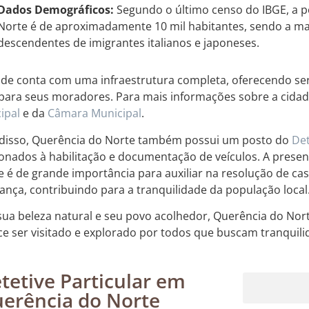
Dados Demográficos:
Segundo o último censo do IBGE, a 
Norte é de aproximadamente 10 mil habitantes, sendo a m
descendentes de imigrantes italianos e japoneses.
ade conta com uma infraestrutura completa, oferecendo se
 para seus moradores. Para mais informações sobre a cidade
ipal
e da
Câmara Municipal
.
disso, Querência do Norte também possui um posto do
De
ionados à habilitação e documentação de veículos. A presen
e é de grande importância para auxiliar na resolução de cas
ança, contribuindo para a tranquilidade da população local
ua beleza natural e seu povo acolhedor, Querência do Nort
e ser visitado e explorado por todos que buscam tranquilid
tetive Particular em
erência do Norte
Rastreamento de dispositivos móveis