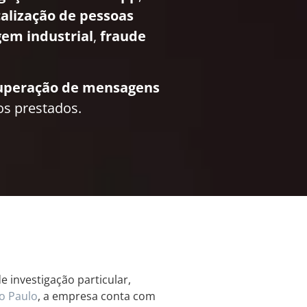
calização de pessoas
em industrial
,
fraude
uperação de mensagens
os prestados.
 investigação particular,
o Paulo
, a empresa conta com