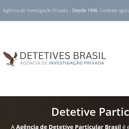
Agência de Investigação Privada –
Desde 1996
. Contrate agor
Detetive Parti
A
Agência de Detetive Particular Brasil
é 