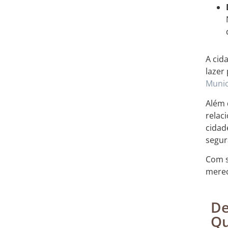
A cid
lazer
Munic
Além 
relac
cidad
segur
Com s
merec
De
Qu