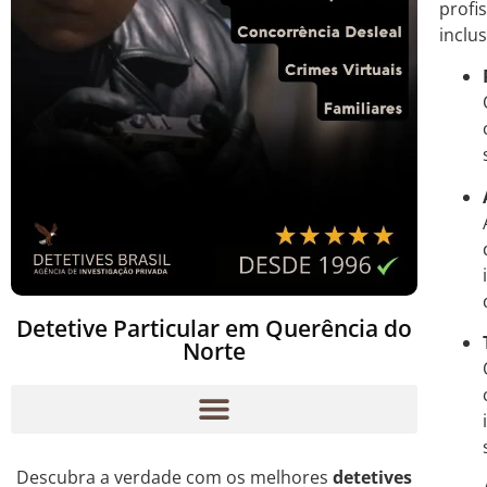
profi
inclu
Detetive Particular em Querência do
Norte
Descubra a verdade com os melhores
detetives