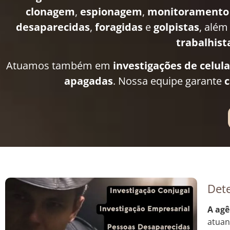
clonagem
,
espionagem
,
monitoramento
desaparecidas
,
foragidas
e
golpistas
, além
trabalhist
Atuamos também em
investigações de celul
apagadas
. Nossa equipe garante
c
Dete
A agê
atuan