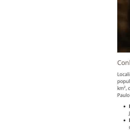
Con
Local
popul
km², 
Paulo