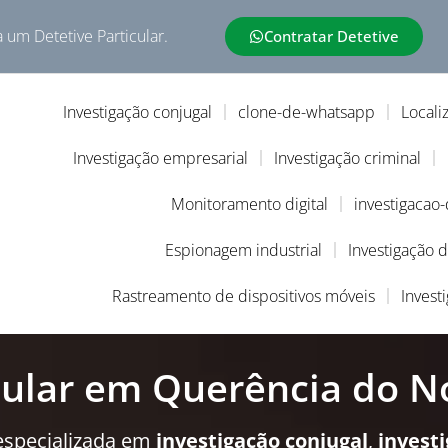
a um Detetive Particular.
Contratar Detetive
Investigação conjugal
clone-de-whatsapp
Locali
Investigação empresarial
Investigação criminal
Monitoramento digital
investigacao
Espionagem industrial
Investigação 
Rastreamento de dispositivos móveis
Invest
cular em Querência do N
especializada em
investigação conjugal
,
invest