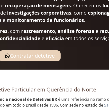
e
recuperação de mensagens
. Oferecemos
lo
 de
investigações corporativas
, como
espionag
a
e
monitoramento de funcionários
.
ares
, com
rastreamento
,
análise forense
e
rec
onfidencialidade
e
eficácia
em todos os serviç
Contratar detetive
tive Particular em Querência do Norte
ncia nacional de Detetives BR
é uma referência no ramo de
do em todo o Brasil desde 1996. Com sede no estado de
Sã