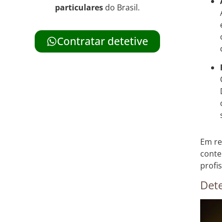
particulares
do Brasil.
Contratar detetive
Em re
conte
profi
Dete