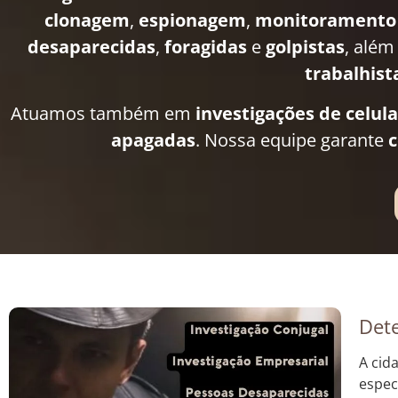
clonagem
,
espionagem
,
monitoramento
desaparecidas
,
foragidas
e
golpistas
, além
trabalhist
Atuamos também em
investigações de celul
apagadas
. Nossa equipe garante
c
Dete
A cid
espec