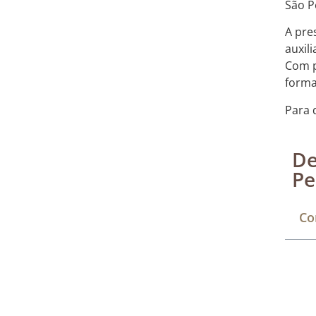
São P
A pre
auxil
Com p
forma
Para 
De
Pe
Co