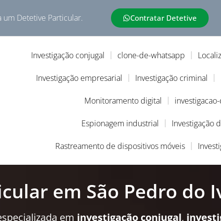
a um Detetive Particular.
Contratar Detetive
Investigação conjugal
clone-de-whatsapp
Locali
Investigação empresarial
Investigação criminal
Monitoramento digital
investigacao
Espionagem industrial
Investigação 
Rastreamento de dispositivos móveis
Invest
icular em São Pedro do I
especializada em
investigação conjugal
,
invest