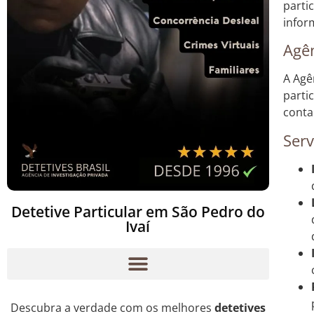
parti
infor
Agên
A Agê
parti
conta
Serv
Detetive Particular em São Pedro do
Ivaí
Descubra a verdade com os melhores
detetives