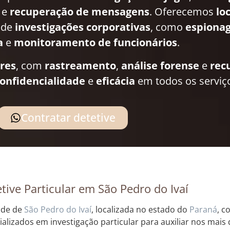
e
recuperação de mensagens
. Oferecemos
lo
 de
investigações corporativas
, como
espionag
a
e
monitoramento de funcionários
.
ares
, com
rastreamento
,
análise forense
e
rec
onfidencialidade
e
eficácia
em todos os serviç
Contratar detetive
tive Particular em São Pedro do Ivaí
ade de
São Pedro do Ivaí
, localizada no estado do
Paraná
, c
ializados em investigação particular para auxiliar nos mais