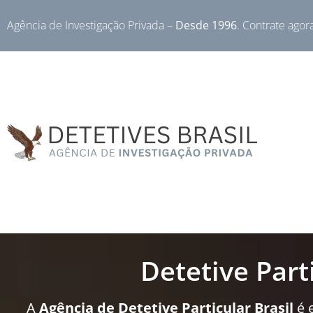
Agência de Investigação Privada –
Desde 1996
. Contrate agor
Detetive Part
A
Agência de Detetive Particular Brasil
é 