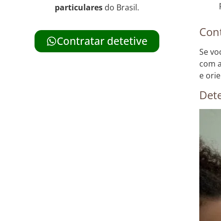
particulares
do Brasil.
Con
Contratar detetive
Se vo
com a
e ori
Dete