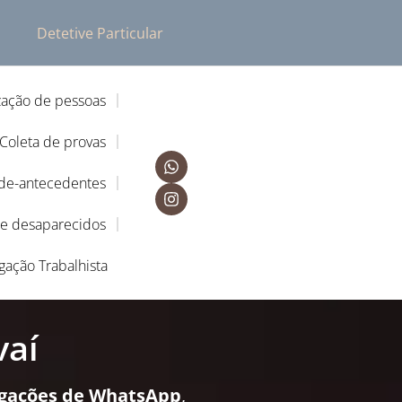
Detetive Particular
zação de pessoas
Coleta de provas
-de-antecedentes
de desaparecidos
igação Trabalhista
vaí
igações de WhatsApp
,