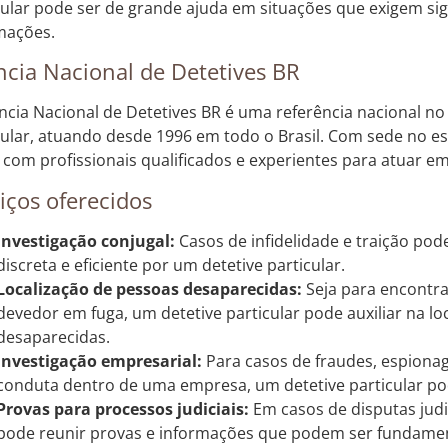
cular pode ser de grande ajuda em situações que exigem sigi
mações.
cia Nacional de Detetives BR
ncia Nacional de Detetives BR é uma referência nacional no
cular, atuando desde 1996 em todo o Brasil. Com sede no e
 com profissionais qualificados e experientes para atuar em
iços oferecidos
Investigação conjugal:
Casos de infidelidade e traição po
discreta e eficiente por um detetive particular.
Localização de pessoas desaparecidas:
Seja para encontr
devedor em fuga, um detetive particular pode auxiliar na lo
desaparecidas.
Investigação empresarial:
Para casos de fraudes, espionag
conduta dentro de uma empresa, um detetive particular po
Provas para processos judiciais:
Em casos de disputas judic
pode reunir provas e informações que podem ser fundamen