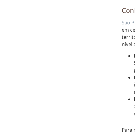
Conh
São P
em ce
terri
nível
Para 