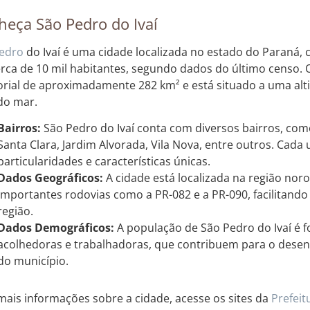
eça São Pedro do Ivaí
edro
do Ivaí é uma cidade localizada no estado do Paraná
rca de 10 mil habitantes, segundo dados do último censo. 
torial de aproximadamente 282 km² e está situado a uma al
 do mar.
Bairros:
São Pedro do Ivaí conta com diversos bairros, com
Santa Clara, Jardim Alvorada, Vila Nova, entre outros. Cada
particularidades e características únicas.
Dados Geográficos:
A cidade está localizada na região nor
importantes rodovias como a PR-082 e a PR-090, facilitando
região.
Dados Demográficos:
A população de São Pedro do Ivaí é 
acolhedoras e trabalhadoras, que contribuem para o desen
do município.
mais informações sobre a cidade, acesse os sites da
Prefeit