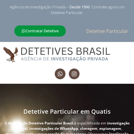
Agência de Investigação Privada –
Desde 1996
. Contrate agora um
Detetive Particular.
Detetive Particular
Contratar Detetive
Detetive Particular em Quatis
A
Agência de Detetive Particular Brasil
é especializada em
investigação
conjugal
,
investigações de WhatsApp
,
clonagem
,
espionagem
,
monitoramento
e
recuperação de mensagens
. Oferecemos
localização