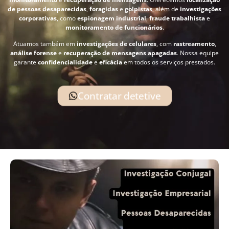
de pessoas desaparecidas
,
foragidas
e
golpistas
, além de
investigações
corporativas
, como
espionagem industrial
,
fraude trabalhista
e
monitoramento de funcionários
.
Atuamos também em
investigações de celulares
, com
rastreamento
,
análise forense
e
recuperação de mensagens apagadas
. Nossa equipe
garante
confidencialidade
e
eficácia
em todos os serviços prestados.
Contratar detetive