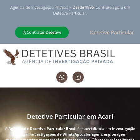
Agência de Investigação Privada –
Desde 1996
. Contrate agora um
Detetive Particular.
Detetive Particular
Contratar Detetive
Detetive Particular em Acari
A
Agência de Detetive Particular Brasil
é especializada em
investigação
conjugal
,
investigações de WhatsApp
,
clonagem
,
espionagem
,
monitoramento
e
recuperação de mensagens
. Oferecemos
localização