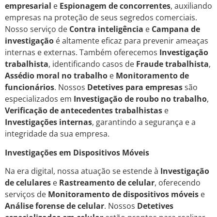
empresarial
e
Espionagem de concorrentes
, auxiliando
empresas na proteção de seus segredos comerciais.
Nosso serviço de
Contra inteligência
e
Campana de
investigação
é altamente eficaz para prevenir ameaças
internas e externas. Também oferecemos
Investigação
trabalhista
, identificando casos de
Fraude trabalhista
,
Assédio moral no trabalho
e
Monitoramento de
funcionários
. Nossos
Detetives para empresas
são
especializados em
Investigação de roubo no trabalho
,
Verificação de antecedentes trabalhistas
e
Investigações internas
, garantindo a segurança e a
integridade da sua empresa.
Investigações em Dispositivos Móveis
Na era digital, nossa atuação se estende à
Investigação
de celulares
e
Rastreamento de celular
, oferecendo
serviços de
Monitoramento de dispositivos móveis
e
Análise forense de celular
. Nossos
Detetives