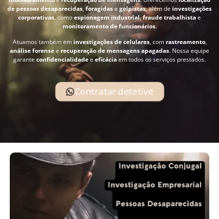
de pessoas desaparecidas
,
foragidas
e
golpistas
, além de
investigações
corporativas
, como
espionagem industrial
,
fraude trabalhista
e
monitoramento de funcionários
.
Atuamos também em
investigações de celulares
, com
rastreamento
,
análise forense
e
recuperação de mensagens apagadas
. Nossa equipe
garante
confidencialidade
e
eficácia
em todos os serviços prestados.
Contratar detetive