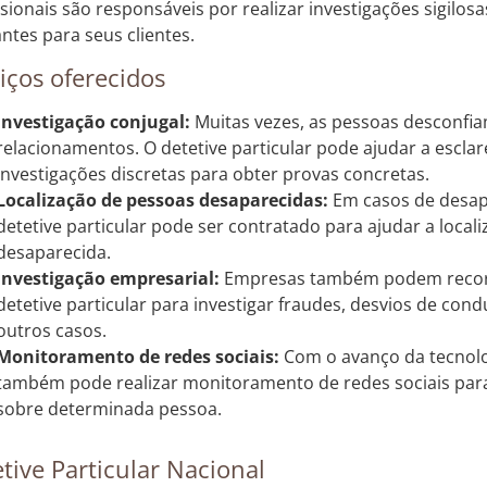
ssionais são responsáveis por realizar investigações sigilos
antes para seus clientes.
iços oferecidos
Investigação conjugal:
Muitas vezes, as pessoas desconfia
relacionamentos. O detetive particular pode ajudar a esclar
investigações discretas para obter provas concretas.
Localização de pessoas desaparecidas:
Em casos de desap
detetive particular pode ser contratado para ajudar a local
desaparecida.
Investigação empresarial:
Empresas também podem recorr
detetive particular para investigar fraudes, desvios de cond
outros casos.
Monitoramento de redes sociais:
Com o avanço da tecnolog
também pode realizar monitoramento de redes sociais para
sobre determinada pessoa.
tive Particular Nacional