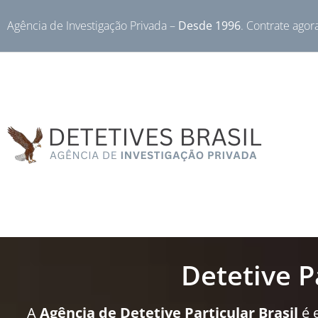
Agência de Investigação Privada –
Desde 1996
. Contrate agor
Detetive P
A
Agência de Detetive Particular Brasil
é 