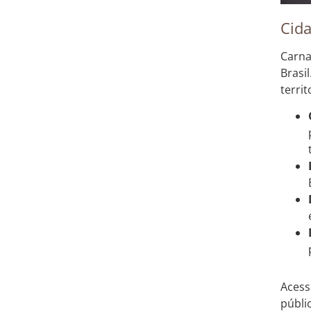
Cid
Carna
Brasi
terri
Acess
públi