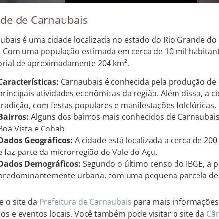
ade de Carnaubais
ubais é uma cidade localizada no estado do Rio Grande do 
l. Com uma população estimada em cerca de 10 mil habitant
torial de aproximadamente 204 km².
Características:
Carnaubais é conhecida pela produção de 
principais atividades econômicas da região. Além disso, a c
tradição, com festas populares e manifestações folclóricas.
Bairros:
Alguns dos bairros mais conhecidos de Carnaubais 
Boa Vista e Cohab.
Dados Geográficos:
A cidade está localizada a cerca de 200
e faz parte da microrregião do Vale do Açu.
Dados Demográficos:
Segundo o último censo do IBGE, a p
predominantemente urbana, com uma pequena parcela de h
e o site da
Prefeitura de Carnaubais
para mais informações 
cos e eventos locais. Você também pode visitar o site da
Câm