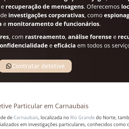
e
recuperação de mensagens
. Oferecemos
lo
 de
investigações corporativas
, como
espionag
a
e
monitoramento de funcionários
.
ares
, com
rastreamento
,
análise forense
e
rec
onfidencialidade
e
eficácia
em todos os serviç
Contratar detetive
tive Particular em Carnaubais
ade de
Carnaubais
, localizada no
Rio Grande
do Norte, tamb
ializados em investigações particulares, conhecidos como de