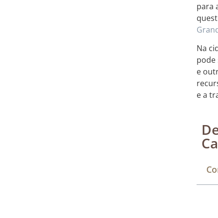
para 
quest
Grand
Na ci
pode 
e out
recur
e a t
De
Ca
Co