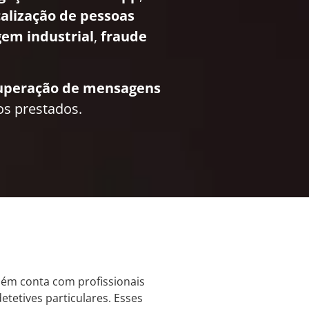
calização de pessoas
em industrial
,
fraude
uperação de mensagens
os prestados.
ém conta com profissionais
tetives particulares. Esses