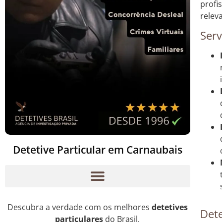
profi
relev
Serv
Detetive Particular em Carnaubais
Descubra a verdade com os melhores
detetives
Dete
particulares
do Brasil.