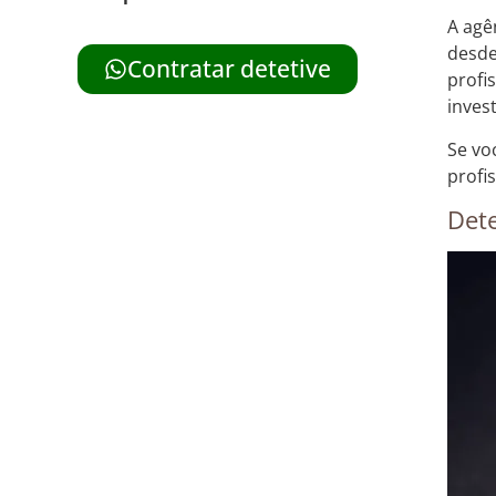
A agê
desde
Contratar detetive
profi
inves
Se vo
profis
Dete