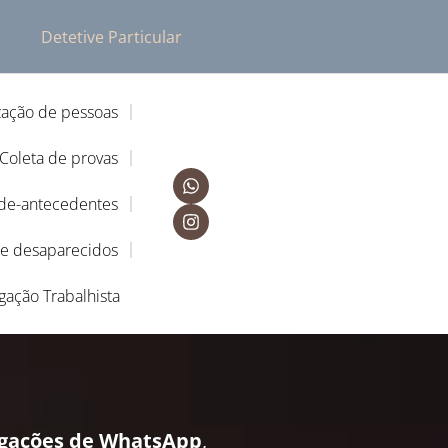
Detetive Particular
zação de pessoas
Coleta de provas
-de-antecedentes
de desaparecidos
igação Trabalhista
igações de WhatsApp
,