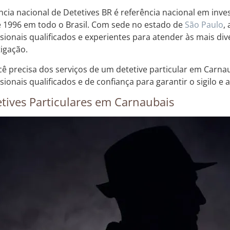
ncia nacional de Detetives BR é referência nacional em inve
 1996 em todo o Brasil. Com sede no estado de
São Paulo
,
ssionais qualificados e experientes para atender às mais d
tigação.
cê precisa dos serviços de um detetive particular em Carna
sionais qualificados e de confiança para garantir o sigilo e a
tives Particulares em Carnaubais