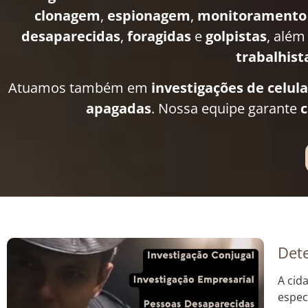
clonagem
,
espionagem
,
monitoramento
desaparecidas
,
foragidas
e
golpistas
, além
trabalhist
Atuamos também em
investigações de celul
apagadas
. Nossa equipe garante
c
Dete
A cid
espec