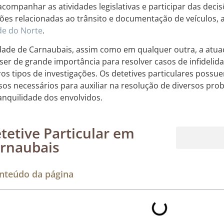
acompanhar as atividades legislativas e participar das decis
ões relacionadas ao trânsito e documentação de veículos, a
e do Norte
.
dade de Carnaubais, assim como em qualquer outra, a atuaç
ser de grande importância para resolver casos de infidelid
ros tipos de investigações. Os detetives particulares poss
sos necessários para auxiliar na resolução de diversos pro
ranquilidade dos envolvidos.
tetive Particular em
rnaubais
Rastreamento de dispositivos móveis
nteúdo da página