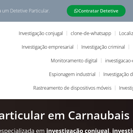
a um Detetive Particular.
Contratar Detetive
Investigação conjugal
clone-de-whatsapp
Locali
Investigação empresarial
Investigação criminal
Monitoramento digital
investigacao
Espionagem industrial
Investigação 
Rastreamento de dispositivos móveis
Invest
articular em Carnaubais
especializada em
investigação conjugal
,
invest