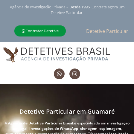
Agência de Investigação Privada –
Desde 1996
. Contrate agora um
Detetive Particular.
Detetive Particular
Contratar Detetive
Detetive Particular em Guamaré
A
Agência de Detetive Particular Brasil
é especializada em
investigação
conjugal
,
investigações de WhatsApp
,
clonagem
,
espionagem
,
monitoramento
e
recuperação de mensagens
. Oferecemos
localização