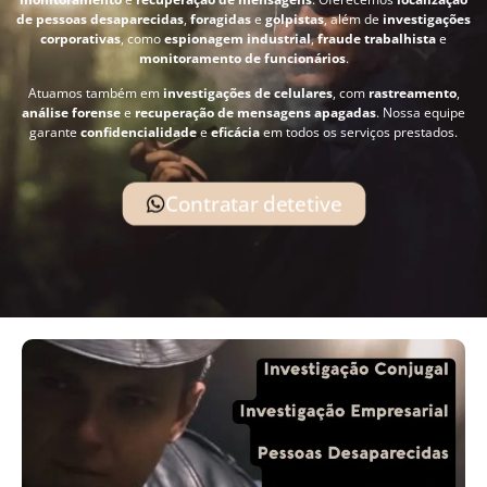
de pessoas desaparecidas
,
foragidas
e
golpistas
, além de
investigações
corporativas
, como
espionagem industrial
,
fraude trabalhista
e
monitoramento de funcionários
.
Atuamos também em
investigações de celulares
, com
rastreamento
,
análise forense
e
recuperação de mensagens apagadas
. Nossa equipe
garante
confidencialidade
e
eficácia
em todos os serviços prestados.
Contratar detetive