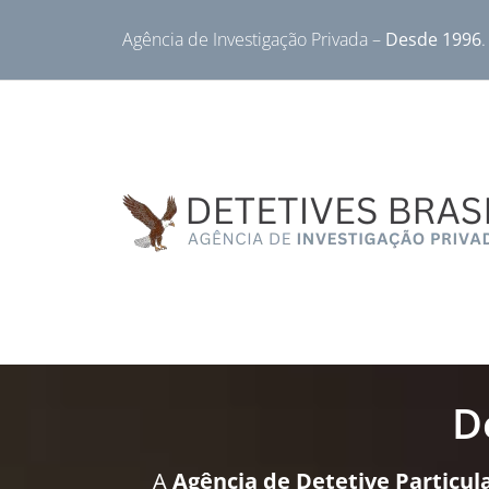
Agência de Investigação Privada –
Desde 1996
.
D
A
Agência de Detetive Particula