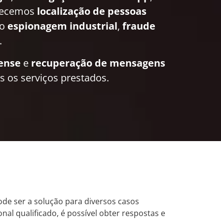
recemos
localização de pessoas
mo
espionagem industrial
,
fraude
.
rense
e
recuperação de mensagens
 os serviços prestados.
de ser a solução para diversos casos
al qualificado, é possível obter respostas e