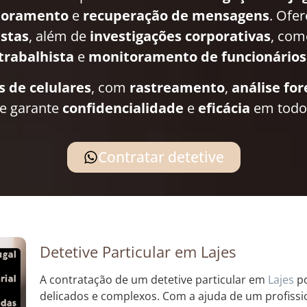
toramento
e
recuperação de mensagens
. Ofe
istas
, além de
investigações corporativas
, co
trabalhista
e
monitoramento de funcionários
s de celulares
, com
rastreamento
,
análise fo
pe garante
confidencialidade
e
eficácia
em todos
Contratar detetive
Detetive Particular em Lajes
A contratação de um detetive particular em
Lajes
po
delicados e complexos. Com a ajuda de um profission