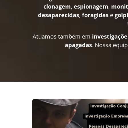
clonagem
,
espionagem
,
moni
desaparecidas
,
foragidas
e
golp
Atuamos também em
investigaçõe
apagadas
. Nossa equi