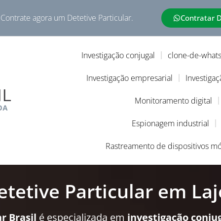
 Contrate agora um Detetive Particular.
Contratar 
Investigação conjugal
clone-de-what
Investigação empresarial
Investigaç
Monitoramento digital
Espionagem industrial
Rastreamento de dispositivos mó
etetive Particular em Laj
r Brasil
é especializada em
investigação conju