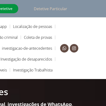
Detetive
Detetive Particular
sapp
Localização de pessoas
ão criminal
Coleta de provas
investigacao-de-antecedentes
Investigação de desaparecidos
veis
Investigação Trabalhista
es
gal
,
investigações de WhatsApp
,