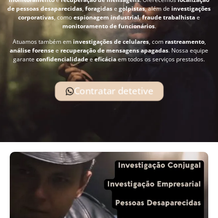
de pessoas desaparecidas
,
foragidas
e
golpistas
, além de
investigações
corporativas
, como
espionagem industrial
,
fraude trabalhista
e
monitoramento de funcionários
.
Atuamos também em
investigações de celulares
, com
rastreamento
,
análise forense
e
recuperação de mensagens apagadas
. Nossa equipe
garante
confidencialidade
e
eficácia
em todos os serviços prestados.
Contratar detetive