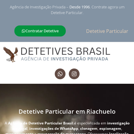
Agência de Investigação Privada –
Desde 1996
. Contrate agora um
Detetive Particular.
Detetive Particular
Contratar Detetive
Detetive Particular em Riachuelo
A
Agência de Detetive Particular Brasil
é especializada em
investigação
conjugal
,
investigações de WhatsApp
,
clonagem
,
espionagem
,
monitoramento
e
recuperação de mensagens
. Oferecemos
localização