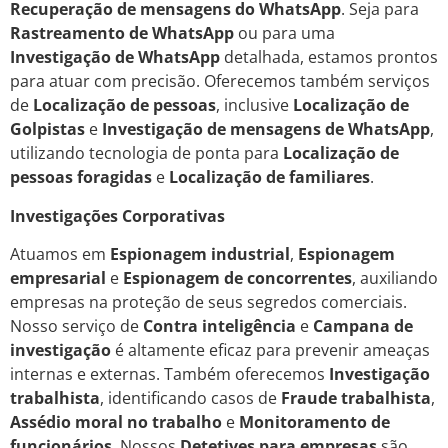
Recuperação de mensagens do WhatsApp
. Seja para
Rastreamento de WhatsApp
ou para uma
Investigação de WhatsApp
detalhada, estamos prontos
para atuar com precisão. Oferecemos também serviços
de
Localização de pessoas
, inclusive
Localização de
Golpistas
e
Investigação de mensagens de WhatsApp
,
utilizando tecnologia de ponta para
Localização de
pessoas foragidas
e
Localização de familiares
.
Investigações Corporativas
Atuamos em
Espionagem industrial
,
Espionagem
empresarial
e
Espionagem de concorrentes
, auxiliando
empresas na proteção de seus segredos comerciais.
Nosso serviço de
Contra inteligência
e
Campana de
investigação
é altamente eficaz para prevenir ameaças
internas e externas. Também oferecemos
Investigação
trabalhista
, identificando casos de
Fraude trabalhista
,
Assédio moral no trabalho
e
Monitoramento de
funcionários
. Nossos
Detetives para empresas
são