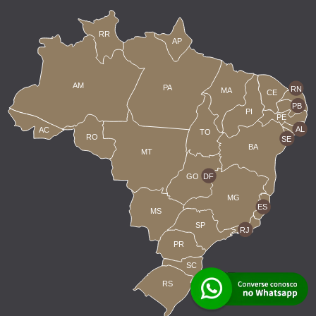
RR
AP
AM
PA
RN
MA
CE
PB
PI
PE
AL
AC
TO
RO
SE
BA
MT
GO
DF
MG
ES
MS
SP
RJ
PR
SC
RS