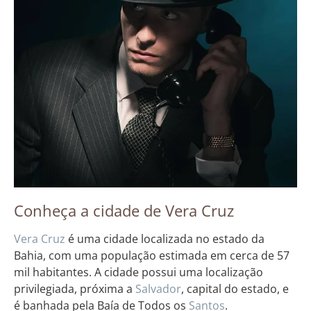
Conheça a cidade de Vera Cruz
Vera
Cruz
é uma cidade localizada no estado da
Bahia, com uma população estimada em cerca de 57
mil habitantes. A cidade possui uma localização
privilegiada, próxima a
Salvador
, capital do estado, e
é banhada pela Baía de Todos os
Santos
.