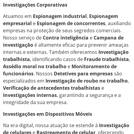
Investigações Corporativas
Atuamos em
Espionagem industrial
,
Espionagem
empresarial
e
Espionagem de concorrentes
, auxiliando
empresas na proteção de seus segredos comerciais.
Nosso serviço de
Contra inteligência
e
Campana de
investigação
é altamente eficaz para prevenir ameaças
internas e externas. Também oferecemos
Investigação
trabalhista
, identificando casos de
Fraude trabalhista
,
Assédio moral no trabalho
e
Monitoramento de
funcionários
. Nossos
Detetives para empresas
são
especializados em
Investigação de roubo no trabalho
,
Verificação de antecedentes trabalhistas
e
Investigações internas
, garantindo a segurança e a
integridade da sua empresa.
Investigações em Dispositivos Móveis
Na era digital, nossa atuação se estende à
Investigação
de celulares
e
Rastreamento de celular
, oferecendo