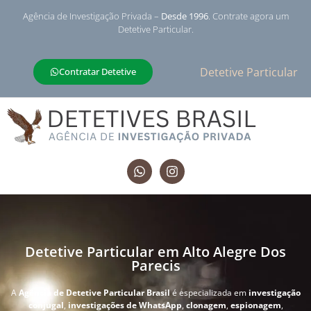
Agência de Investigação Privada –
Desde 1996
. Contrate agora um
Detetive Particular.
Detetive Particular
Contratar Detetive
Detetive Particular em Alto Alegre Dos
Parecis
A
Agência de Detetive Particular Brasil
é especializada em
investigação
conjugal
,
investigações de WhatsApp
,
clonagem
,
espionagem
,