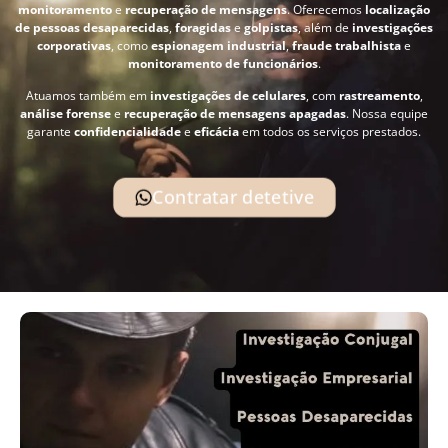
monitoramento
e
recuperação de mensagens
. Oferecemos
localização
de pessoas desaparecidas
,
foragidas
e
golpistas
, além de
investigações
corporativas
, como
espionagem industrial
,
fraude trabalhista
e
monitoramento de funcionários
.
Atuamos também em
investigações de celulares
, com
rastreamento
,
análise forense
e
recuperação de mensagens apagadas
. Nossa equipe
garante
confidencialidade
e
eficácia
em todos os serviços prestados.
Contratar detetive