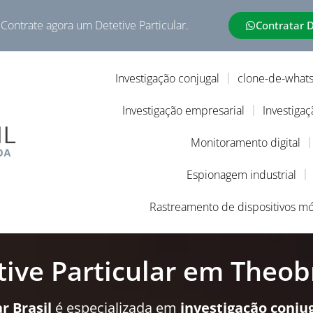
 Contrate agora um Detetive Particular.
Contratar 
Investigação conjugal
clone-de-what
Investigação empresarial
Investigaç
Monitoramento digital
Espionagem industrial
Rastreamento de dispositivos mó
tive Particular em Theo
r Brasil
é especializada em
investigação conju