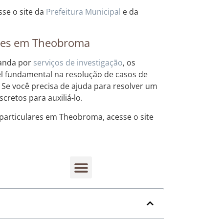
se o site da
Prefeitura Municipal
e da
ares em Theobroma
manda por
serviços de investigação
, os
l fundamental na resolução de casos de
. Se você precisa de ajuda para resolver um
cretos para auxiliá-lo.
 particulares em Theobroma, acesse o site
Rastreamento de dispositivos móveis