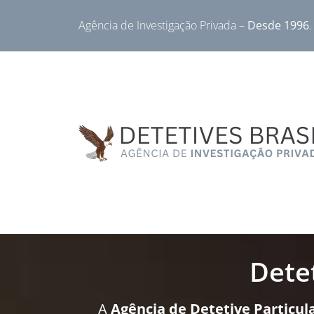
Agência de Investigação Privada –
Desde 1996
.
Dete
A
Agência de Detetive Particula