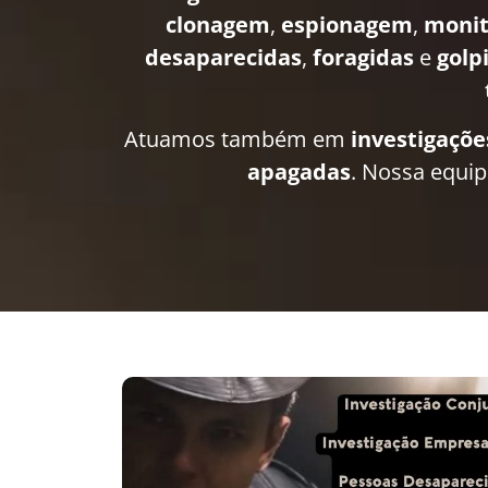
clonagem
,
espionagem
,
moni
desaparecidas
,
foragidas
e
golp
Atuamos também em
investigaçõe
apagadas
. Nossa equi