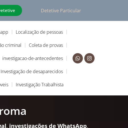
Detetive
Detetive Particular
sapp
Localização de pessoas
ão criminal
Coleta de provas
investigacao-de-antecedentes
Investigação de desaparecidos
veis
Investigação Trabalhista
broma
gal
,
investigações de WhatsApp
,