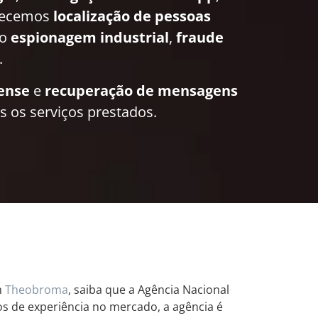
recemos
localização de pessoas
mo
espionagem industrial
,
fraude
.
rense
e
recuperação de mensagens
 os serviços prestados.
m
Theobroma
, saiba que a Agência Nacional
os de experiência no mercado, a agência é