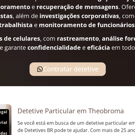
toramento
e
recuperação de mensagens
. Ofe
istas
, além de
investigações corporativas
, co
trabalhista
e
monitoramento de funcionários
s de celulares
, com
rastreamento
,
análise fo
pe garante
confidencialidade
e
eficácia
em todos
Contratar detetive
Detetive Particular em Theobroma
Se você está em busca de um detetive particular e
de Detetives BR pode te ajudar. Com mais de 25 an