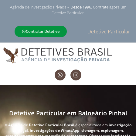
Agência de Investigação Privada –
Desde 1996
. Contrate agora um
Detetive Particular.
Detetive Particular
Contratar Detetive
Detetive Particular em Balneário Pinhal
A
Agência de Detetive Particular Brasil
é especializada em
investigação
conjugal
,
investigações de WhatsApp
,
clonagem
,
espionagem
,
monitoramento
e
recuperação de mensagens
. Oferecemos
localização