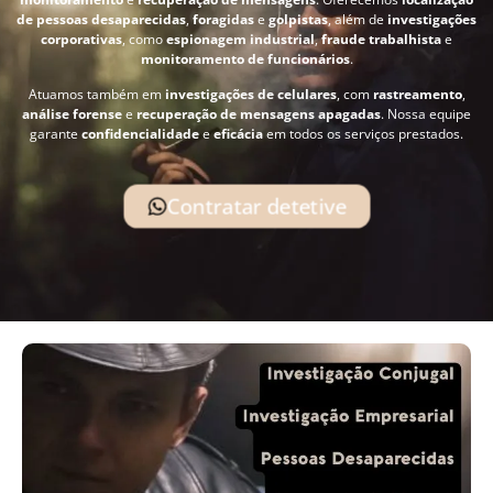
de pessoas desaparecidas
,
foragidas
e
golpistas
, além de
investigações
corporativas
, como
espionagem industrial
,
fraude trabalhista
e
monitoramento de funcionários
.
Atuamos também em
investigações de celulares
, com
rastreamento
,
análise forense
e
recuperação de mensagens apagadas
. Nossa equipe
garante
confidencialidade
e
eficácia
em todos os serviços prestados.
Contratar detetive