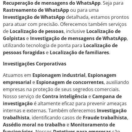
Recuperação de mensagens do WhatsApp
. Seja para
Rastreamento de WhatsApp
ou para uma
Investigação de WhatsApp
detalhada, estamos prontos
para atuar com precisão. Oferecemos também serviços
de
Localização de pessoas
, inclusive
Localização de
Golpistas
e
Investigação de mensagens de WhatsApp
,
utilizando tecnologia de ponta para
Localização de
pessoas foragidas
e
Localização de familiares
.
Investigações Corporativas
Atuamos em
Espionagem industrial
,
Espionagem
empresarial
e
Espionagem de concorrentes
, auxiliando
empresas na proteção de seus segredos comerciais.
Nosso serviço de
Contra inteligência
e
Campana de
investigação
é altamente eficaz para prevenir ameaças
internas e externas. Também oferecemos
Investigação
trabalhista
, identificando casos de
Fraude trabalhista
,
Assédio moral no trabalho
e
Monitoramento de
funcionários
. Nossos
Detetives para empresas
são