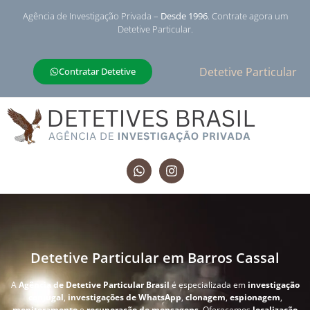
Agência de Investigação Privada –
Desde 1996
. Contrate agora um
Detetive Particular.
Detetive Particular
Contratar Detetive
Detetive Particular em Barros Cassal
A
Agência de Detetive Particular Brasil
é especializada em
investigação
conjugal
,
investigações de WhatsApp
,
clonagem
,
espionagem
,
monitoramento
e
recuperação de mensagens
. Oferecemos
localização