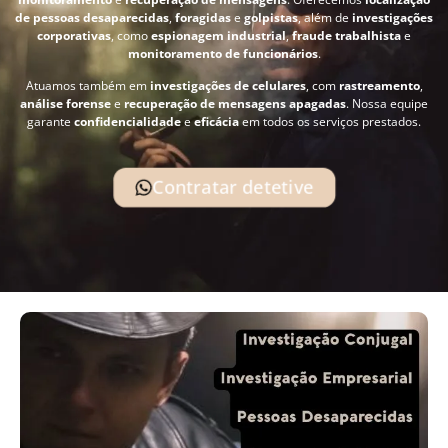
de pessoas desaparecidas
,
foragidas
e
golpistas
, além de
investigações
corporativas
, como
espionagem industrial
,
fraude trabalhista
e
monitoramento de funcionários
.
Atuamos também em
investigações de celulares
, com
rastreamento
,
análise forense
e
recuperação de mensagens apagadas
. Nossa equipe
garante
confidencialidade
e
eficácia
em todos os serviços prestados.
Contratar detetive