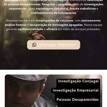
de pessoas desaparecidas
,
foragidas
e
golpistas
, além de
investigações
corporativas
, como
espionagem industrial
,
fraude trabalhista
e
monitoramento de funcionários
.
Atuamos também em
investigações de celulares
, com
rastreamento
,
análise forense
e
recuperação de mensagens apagadas
. Nossa equipe
garante
confidencialidade
e
eficácia
em todos os serviços prestados.
Contratar detetive