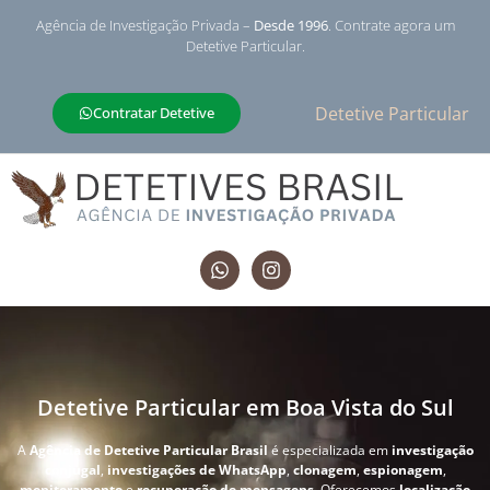
Agência de Investigação Privada –
Desde 1996
. Contrate agora um
Detetive Particular.
Detetive Particular
Contratar Detetive
Detetive Particular em Boa Vista do Sul
A
Agência de Detetive Particular Brasil
é especializada em
investigação
conjugal
,
investigações de WhatsApp
,
clonagem
,
espionagem
,
monitoramento
e
recuperação de mensagens
. Oferecemos
localização