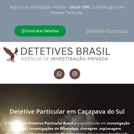
Agência de Investigação Privada –
Desde 1996
. Contrate agora um
Detetive Particular.
Detetive Particular
Contratar Detetive
Detetive Particular em Caçapava do Sul
A
Agência de Detetive Particular Brasil
é especializada em
investigação
conjugal
,
investigações de WhatsApp
,
clonagem
,
espionagem
,
monitoramento
e
recuperação de mensagens
. Oferecemos
localização