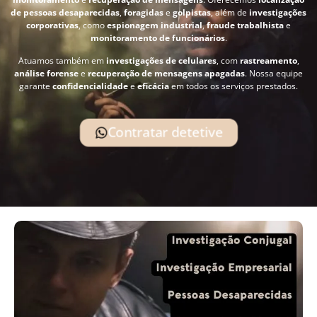
de pessoas desaparecidas
,
foragidas
e
golpistas
, além de
investigações
corporativas
, como
espionagem industrial
,
fraude trabalhista
e
monitoramento de funcionários
.
Atuamos também em
investigações de celulares
, com
rastreamento
,
análise forense
e
recuperação de mensagens apagadas
. Nossa equipe
garante
confidencialidade
e
eficácia
em todos os serviços prestados.
Contratar detetive