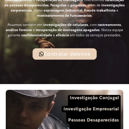
de pessoas desaparecidas
,
foragidas
e
golpistas
, além de
investigações
corporativas
, como
espionagem industrial
,
fraude trabalhista
e
monitoramento de funcionários
.
Atuamos também em
investigações de celulares
, com
rastreamento
,
análise forense
e
recuperação de mensagens apagadas
. Nossa equipe
garante
confidencialidade
e
eficácia
em todos os serviços prestados.
Contratar detetive