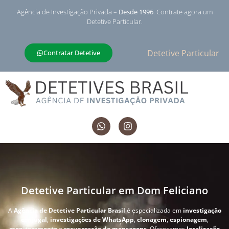
Agência de Investigação Privada –
Desde 1996
. Contrate agora um
Detetive Particular.
Detetive Particular
Contratar Detetive
Detetive Particular em Dom Feliciano
A
Agência de Detetive Particular Brasil
é especializada em
investigação
conjugal
,
investigações de WhatsApp
,
clonagem
,
espionagem
,
monitoramento
e
recuperação de mensagens
. Oferecemos
localização