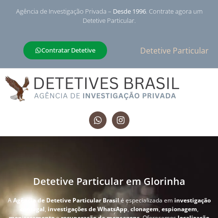
Agência de Investigação Privada –
Desde 1996
. Contrate agora um
Detetive Particular.
Detetive Particular
Contratar Detetive
Detetive Particular em Glorinha
A
Agência de Detetive Particular Brasil
é especializada em
investigação
conjugal
,
investigações de WhatsApp
,
clonagem
,
espionagem
,
monitoramento
e
recuperação de mensagens
. Oferecemos
localização