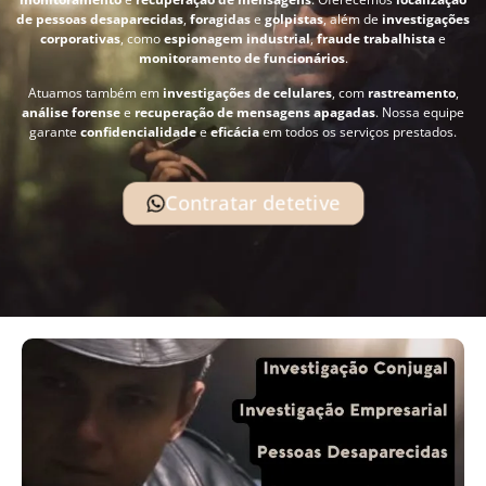
de pessoas desaparecidas
,
foragidas
e
golpistas
, além de
investigações
corporativas
, como
espionagem industrial
,
fraude trabalhista
e
monitoramento de funcionários
.
Atuamos também em
investigações de celulares
, com
rastreamento
,
análise forense
e
recuperação de mensagens apagadas
. Nossa equipe
garante
confidencialidade
e
eficácia
em todos os serviços prestados.
Contratar detetive