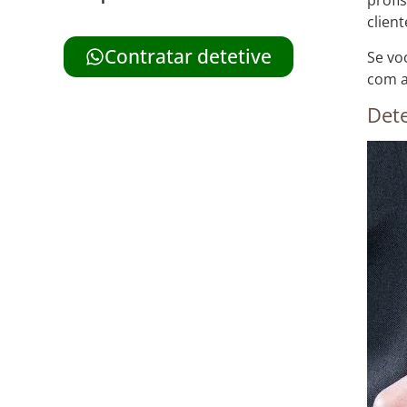
profi
client
Contratar detetive
Se vo
com a
Dete