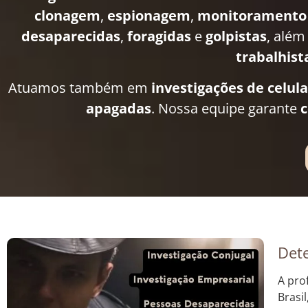
clonagem
,
espionagem
,
monitoramento
desaparecidas
,
foragidas
e
golpistas
, além
trabalhist
Atuamos também em
investigações de celul
apagadas
. Nossa equipe garante
c
Dete
A pro
Brasi