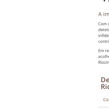
A im
Com o
detet
infid
contr
Em re
acolh
Riozin
De
Ri
Co