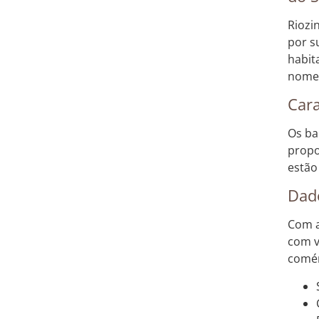
Riozi
por s
habit
nome 
Cara
Os ba
propo
estão
Dado
Com a
com v
comér