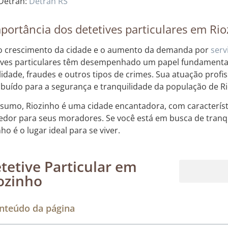
Detran:
Detran RS
portância dos detetives particulares em Ri
 crescimento da cidade e o aumento da demanda por
serv
ives particulares têm desempenhado um papel fundamental
elidade, fraudes e outros tipos de crimes. Sua atuação profis
ibuído para a segurança e tranquilidade da população de R
sumo, Riozinho é uma cidade encantadora, com característ
edor para seus moradores. Se você está em busca de tranqu
ho é o lugar ideal para se viver.
tetive Particular em
ozinho
Rastreamento de dispositivos móveis
nteúdo da página