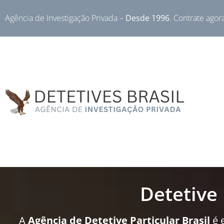
Agência de Investigação Privada –
Desde 1996
. Contrate agor
Detetive
A
Agência de Detetive Particular Brasil
é 