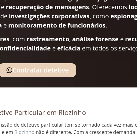
e
recuperação de mensagens
. Oferecemos
lo
 de
investigações corporativas
, como
espionag
a
e
monitoramento de funcionários
.
ares
, com
rastreamento
,
análise forense
e
rec
onfidencialidade
e
eficácia
em todos os serviç
Contratar detetive
tive Particular em Riozinho
fissão de detetive particular tem se tornado cada vez mai
l, e em
Riozinho
não é diferente. Com a crescente demanda p