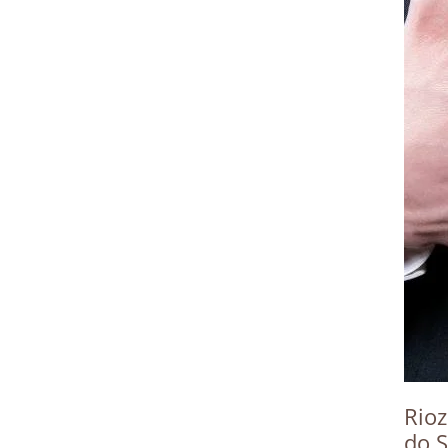
Rioz
do S