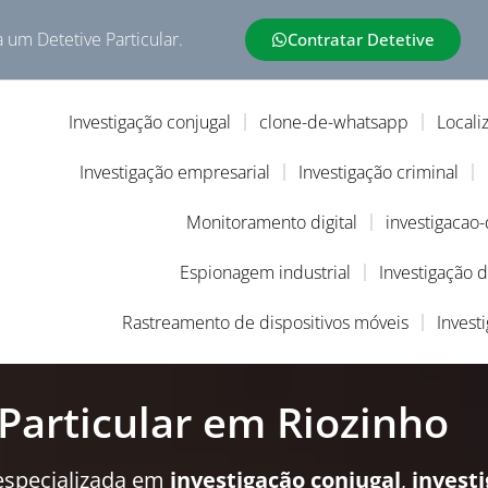
a um Detetive Particular.
Contratar Detetive
Investigação conjugal
clone-de-whatsapp
Locali
Investigação empresarial
Investigação criminal
Monitoramento digital
investigacao
Espionagem industrial
Investigação 
Rastreamento de dispositivos móveis
Invest
 Particular em Riozinho
especializada em
investigação conjugal
,
invest