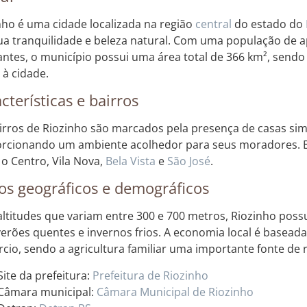
nho é uma cidade localizada na região
central
do estado do
ua tranquilidade e beleza natural. Com uma população de
antes, o município possui uma área total de 366 km², sendo
à cidade.
cterísticas e bairros
irros de Riozinho são marcados pela presença de casas sim
rcionando um ambiente acolhedor para seus moradores. En
 o Centro, Vila Nova,
Bela Vista
e
São José
.
s geográficos e demográficos
ltitudes que variam entre 300 e 700 metros, Riozinho poss
erões quentes e invernos frios. A economia local é basead
cio, sendo a agricultura familiar uma importante fonte de 
Site da prefeitura:
Prefeitura de Riozinho
Câmara municipal:
Câmara Municipal de Riozinho