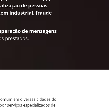
calização de pessoas
em industrial
,
fraude
uperação de mensagens
os prestados.
s comum em diversas cidades do
or serviços especializados de