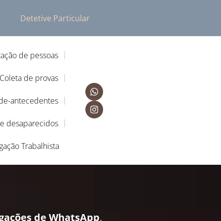
Detetive Particular
zação de pessoas
Coleta de provas
-de-antecedentes
de desaparecidos
igação Trabalhista
igações de WhatsApp
,