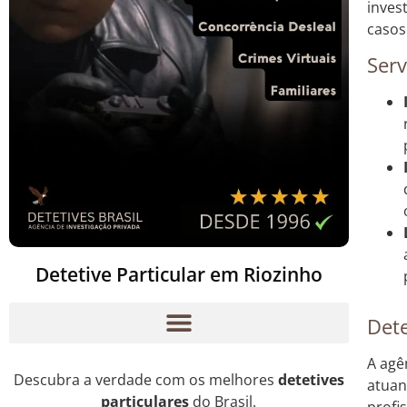
inves
casos
Serv
Detetive Particular em Riozinho
Dete
A agê
Descubra a verdade com os melhores
detetives
atuan
particulares
do Brasil.