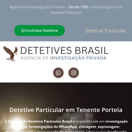
Agência de Investigação Privada –
Desde 1996
. Contrate agora um
Detetive Particular.
Detetive Particular
Contratar Detetive
Detetive Particular em Tenente Portela
A
Agência de Detetive Particular Brasil
é especializada em
investigação
conjugal
,
investigações de WhatsApp
,
clonagem
,
espionagem
,
monitoramento
e
recuperação de mensagens
. Oferecemos
localização