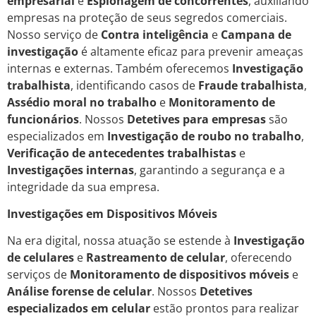
empresarial
e
Espionagem de concorrentes
, auxiliando
empresas na proteção de seus segredos comerciais.
Nosso serviço de
Contra inteligência
e
Campana de
investigação
é altamente eficaz para prevenir ameaças
internas e externas. Também oferecemos
Investigação
trabalhista
, identificando casos de
Fraude trabalhista
,
Assédio moral no trabalho
e
Monitoramento de
funcionários
. Nossos
Detetives para empresas
são
especializados em
Investigação de roubo no trabalho
,
Verificação de antecedentes trabalhistas
e
Investigações internas
, garantindo a segurança e a
integridade da sua empresa.
Investigações em Dispositivos Móveis
Na era digital, nossa atuação se estende à
Investigação
de celulares
e
Rastreamento de celular
, oferecendo
serviços de
Monitoramento de dispositivos móveis
e
Análise forense de celular
. Nossos
Detetives
especializados em celular
estão prontos para realizar