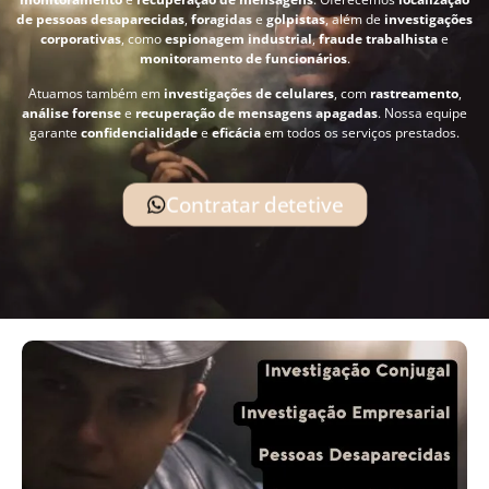
de pessoas desaparecidas
,
foragidas
e
golpistas
, além de
investigações
corporativas
, como
espionagem industrial
,
fraude trabalhista
e
monitoramento de funcionários
.
Atuamos também em
investigações de celulares
, com
rastreamento
,
análise forense
e
recuperação de mensagens apagadas
. Nossa equipe
garante
confidencialidade
e
eficácia
em todos os serviços prestados.
Contratar detetive