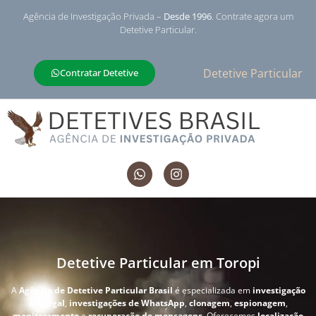
Agência de Investigação Privada –
Desde 1996
. Contrate agora um
Detetive Particular.
Detetive Particular
Contratar Detetive
Detetive Particular em Toropi
A
Agência de Detetive Particular Brasil
é especializada em
investigação
conjugal
,
investigações de WhatsApp
,
clonagem
,
espionagem
,
monitoramento
e
recuperação de mensagens
. Oferecemos
localização