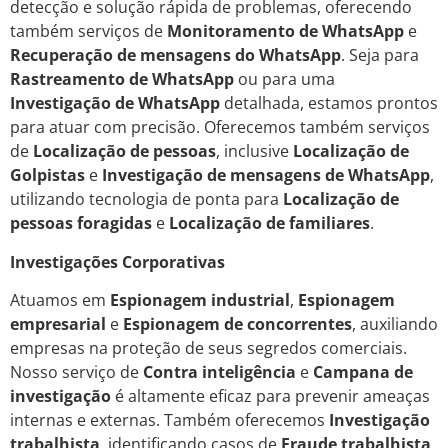
detecção e solução rápida de problemas, oferecendo
também serviços de
Monitoramento de WhatsApp
e
Recuperação de mensagens do WhatsApp
. Seja para
Rastreamento de WhatsApp
ou para uma
Investigação de WhatsApp
detalhada, estamos prontos
para atuar com precisão. Oferecemos também serviços
de
Localização de pessoas
, inclusive
Localização de
Golpistas
e
Investigação de mensagens de WhatsApp
,
utilizando tecnologia de ponta para
Localização de
pessoas foragidas
e
Localização de familiares
.
Investigações Corporativas
Atuamos em
Espionagem industrial
,
Espionagem
empresarial
e
Espionagem de concorrentes
, auxiliando
empresas na proteção de seus segredos comerciais.
Nosso serviço de
Contra inteligência
e
Campana de
investigação
é altamente eficaz para prevenir ameaças
internas e externas. Também oferecemos
Investigação
trabalhista
, identificando casos de
Fraude trabalhista
,