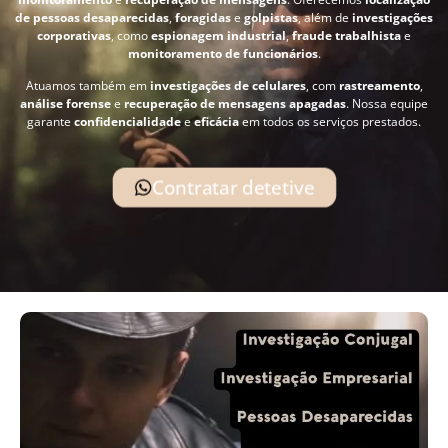
de pessoas desaparecidas
,
foragidas
e
golpistas
, além de
investigações
corporativas
, como
espionagem industrial
,
fraude trabalhista
e
monitoramento de funcionários
.
Atuamos também em
investigações de celulares
, com
rastreamento
,
análise forense
e
recuperação de mensagens apagadas
. Nossa equipe
garante
confidencialidade
e
eficácia
em todos os serviços prestados.
Contratar detetive