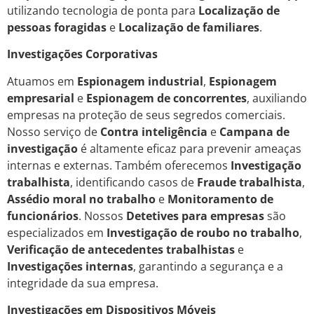
utilizando tecnologia de ponta para
Localização de
pessoas foragidas
e
Localização de familiares
.
Investigações Corporativas
Atuamos em
Espionagem industrial
,
Espionagem
empresarial
e
Espionagem de concorrentes
, auxiliando
empresas na proteção de seus segredos comerciais.
Nosso serviço de
Contra inteligência
e
Campana de
investigação
é altamente eficaz para prevenir ameaças
internas e externas. Também oferecemos
Investigação
trabalhista
, identificando casos de
Fraude trabalhista
,
Assédio moral no trabalho
e
Monitoramento de
funcionários
. Nossos
Detetives para empresas
são
especializados em
Investigação de roubo no trabalho
,
Verificação de antecedentes trabalhistas
e
Investigações internas
, garantindo a segurança e a
integridade da sua empresa.
Investigações em Dispositivos Móveis