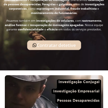
de pessoas desaparecidas
,
foragidas
e
golpistas
, além de
investigações
corporativas
, como
espionagem industrial
,
fraude trabalhista
e
monitoramento de funcionários
.
Atuamos também em
investigações de celulares
, com
rastreamento
,
análise forense
e
recuperação de mensagens apagadas
. Nossa equipe
garante
confidencialidade
e
eficácia
em todos os serviços prestados.
Contratar detetive