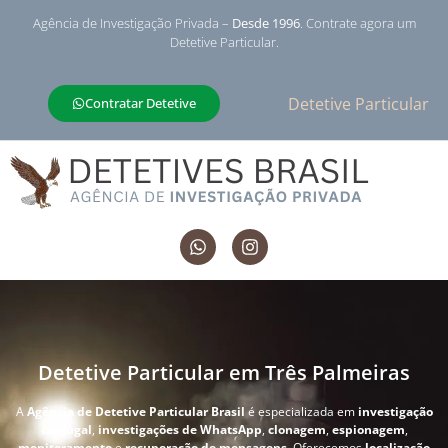
Agência de Investigação Privada –
Desde 1996
. Contrate agora um
Detetive Particular.
Detetive Particular
Contratar Detetive
Detetive Particular em Três Palmeiras
A
Agência de Detetive Particular Brasil
é especializada em
investigação
conjugal
,
investigações de WhatsApp
,
clonagem
,
espionagem
,
monitoramento
e
recuperação de mensagens
. Oferecemos
localização