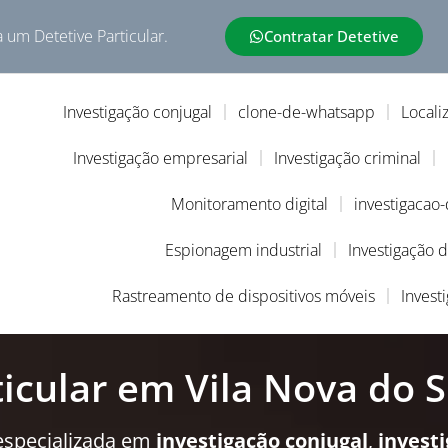
a um Detetive Particular.
Contratar Detetive
Investigação conjugal
clone-de-whatsapp
Locali
Investigação empresarial
Investigação criminal
Monitoramento digital
investigacao
Espionagem industrial
Investigação 
Rastreamento de dispositivos móveis
Invest
ticular em Vila Nova do S
especializada em
investigação conjugal
,
invest