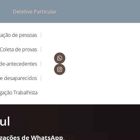
Detetive Particular
zação de pessoas
Coleta de provas
-de-antecedentes
de desaparecidos
igação Trabalhista
ul
igações de WhatsApp
,