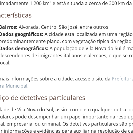
imadamente 1.200 km² e está situada a cerca de 300 km da 
cterísticas
Bairros:
Alvorada, Centro, São José, entre outros.
Dados geográficos:
A cidade está localizada em uma região
predominantemente plano, com vegetação típica da região s
Dados demográficos:
A população de Vila Nova do Sul é m
descendentes de imigrantes italianos e alemães, o que se r
local.
mais informações sobre a cidade, acesse o site da
Prefeitur
a Municipal
.
iço de detetives particulares
dade de Vila Nova do Sul, assim como em qualquer outra loca
culares pode desempenhar um papel importante na resoluç
al, empresarial ou criminal. Os detetives particulares são p
ar informações e evidências para auxiliar na resolução de c