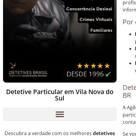
profi
infor
Por 
Dete
Detetive Particular em Vila Nova do
BR
Sul
A Agê
parti
conta
Descubra a verdade com os melhores
detetives
Se vo