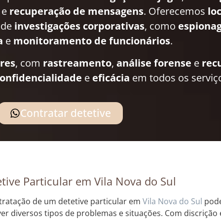
e
recuperação de mensagens
. Oferecemos
lo
 de
investigações corporativas
, como
espionag
a
e
monitoramento de funcionários
.
ares
, com
rastreamento
,
análise forense
e
rec
onfidencialidade
e
eficácia
em todos os serviç
Contratar detetive
tive Particular em Vila Nova do Sul
tratação de um detetive particular em
Vila Nova do Sul
pode
ver diversos tipos de problemas e situações. Com discrição 