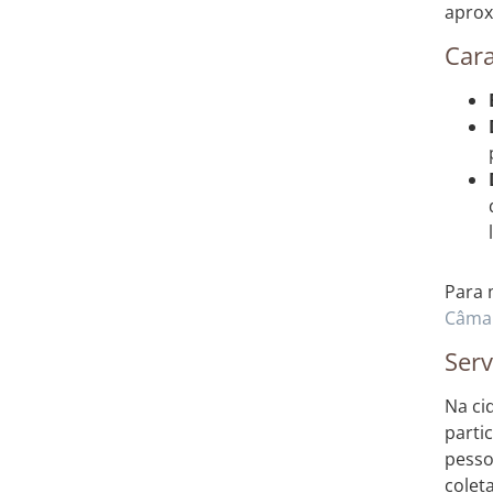
aprox
Cara
Para 
Câmar
Serv
Na ci
parti
pesso
colet