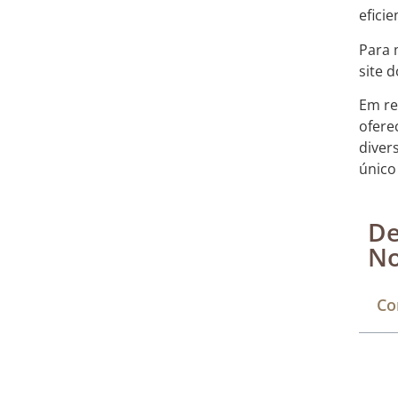
eficie
Para 
site 
Em re
ofere
diver
único
De
No
Co