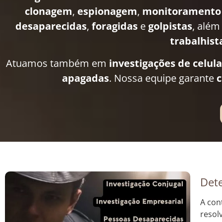
clonagem
,
espionagem
,
monitoramento
desaparecidas
,
foragidas
e
golpistas
, além
trabalhist
Atuamos também em
investigações de celul
apagadas
. Nossa equipe garante
c
Dete
A con
resol