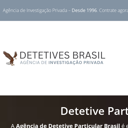
Agência de Investigação Privada –
Desde 1996
. Contrate agor
Detetive Par
A
Agência de Detetive Particular Brasil
é 