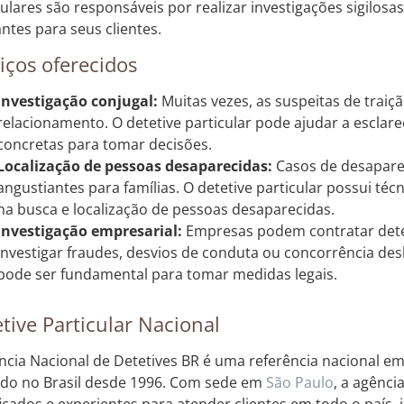
culares são responsáveis por realizar investigações sigilosa
antes para seus clientes.
iços oferecidos
Investigação conjugal:
Muitas vezes, as suspeitas de trai
relacionamento. O detetive particular pode ajudar a esclar
concretas para tomar decisões.
Localização de pessoas desaparecidas:
Casos de desapar
angustiantes para famílias. O detetive particular possui técn
na busca e localização de pessoas desaparecidas.
Investigação empresarial:
Empresas podem contratar detet
investigar fraudes, desvios de conduta ou concorrência des
pode ser fundamental para tomar medidas legais.
tive Particular Nacional
ncia Nacional de Detetives BR é uma referência nacional em 
do no Brasil desde 1996. Com sede em
São Paulo
, a agênci