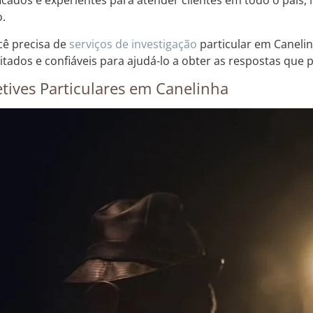
ficados e experientes para atender clientes em todo o país,
o.
cê precisa de
serviços de investigação
particular em Canelin
itados e confiáveis para ajudá-lo a obter as respostas que 
tives Particulares em Canelinha