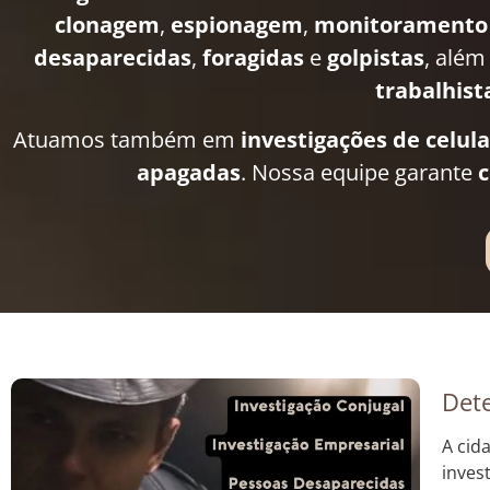
clonagem
,
espionagem
,
monitoramento
desaparecidas
,
foragidas
e
golpistas
, além
trabalhist
Atuamos também em
investigações de celul
apagadas
. Nossa equipe garante
c
Dete
A cid
inves