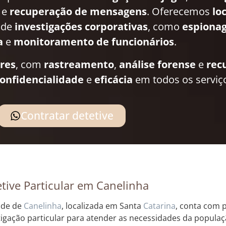
e
recuperação de mensagens
. Oferecemos
lo
 de
investigações corporativas
, como
espionag
a
e
monitoramento de funcionários
.
ares
, com
rastreamento
,
análise forense
e
rec
onfidencialidade
e
eficácia
em todos os serviç
Contratar detetive
tive Particular em Canelinha
ade de
Canelinha
, localizada em Santa
Catarina
, conta com 
tigação particular para atender as necessidades da populaçã