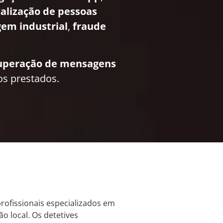
calização de pessoas
em industrial
,
fraude
uperação de mensagens
os prestados.
profissionais especializados em
o local. Os detetives