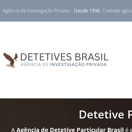
Agência de Investigação Privada –
Desde 1996
. Contrate agor
Detetive 
A
Agência de Detetive Particular Brasil
é 