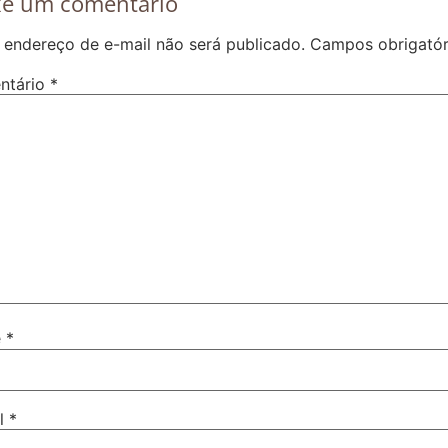
xe um comentário
 endereço de e-mail não será publicado.
Campos obrigató
ntário
*
e
*
il
*