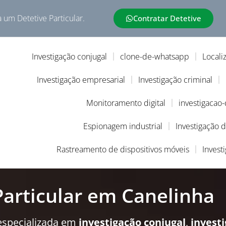
a um Detetive Particular.
Contratar Detetive
Investigação conjugal
clone-de-whatsapp
Locali
Investigação empresarial
Investigação criminal
Monitoramento digital
investigacao
Espionagem industrial
Investigação 
Rastreamento de dispositivos móveis
Invest
Particular em Canelinha
especializada em
investigação conjugal
,
invest