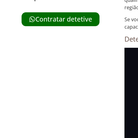
quali
regiã
Contratar detetive
Se vo
capac
Dete