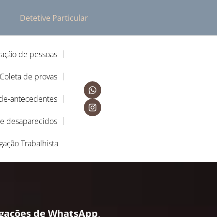
Detetive Particular
zação de pessoas
Coleta de provas
-de-antecedentes
de desaparecidos
igação Trabalhista
igações de WhatsApp
,