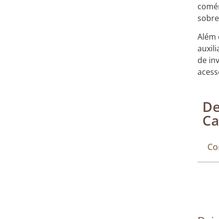
comér
sobre
Além 
auxil
de in
acess
De
Ca
Co