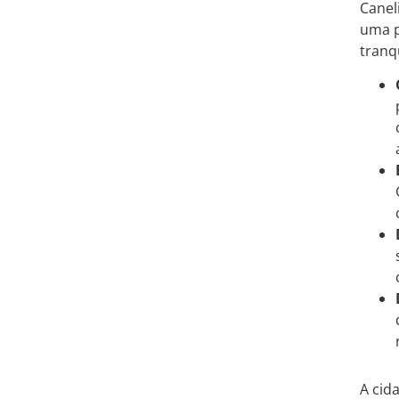
Canel
uma p
tranq
A cid