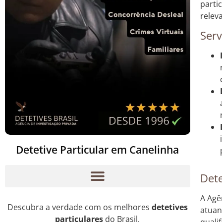
parti
relev
Serv
Detetive Particular em Canelinha
Dete
A Agê
Descubra a verdade com os melhores
detetives
atuan
particulares
do Brasil.