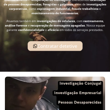
de pessoas desaparecidas
,
foragidas
e
golpistas
, além de
investigações
corporativas
, como
espionagem industrial
,
fraude trabalhista
e
monitoramento de funcionários
.
Atuamos também em
investigações de celulares
, com
rastreamento
,
análise forense
e
recuperação de mensagens apagadas
. Nossa equipe
garante
confidencialidade
e
eficácia
em todos os serviços prestados.
Contratar detetive