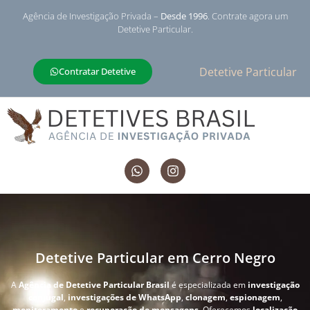
Agência de Investigação Privada –
Desde 1996
. Contrate agora um
Detetive Particular.
Detetive Particular
Contratar Detetive
Detetive Particular em Cerro Negro
A
Agência de Detetive Particular Brasil
é especializada em
investigação
conjugal
,
investigações de WhatsApp
,
clonagem
,
espionagem
,
monitoramento
e
recuperação de mensagens
. Oferecemos
localização