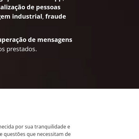
calização de pessoas
em industrial
,
fraude
uperação de mensagens
os prestados.
hecida por sua tranquilidade e
 e questões que necessitam de