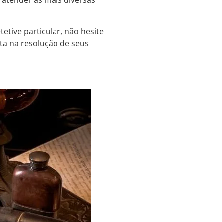
 atender às mais diversas
etive particular, não hesite
eta na resolução de seus