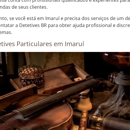
sa conta com profissionais qualificados e experientes para
das de seus clientes.
nto, se você está em Imaruí e precisa dos serviços de um det
ntatar a Detetives BR para obter ajuda profissional e discr
emas.
tives Particulares em Imaruí