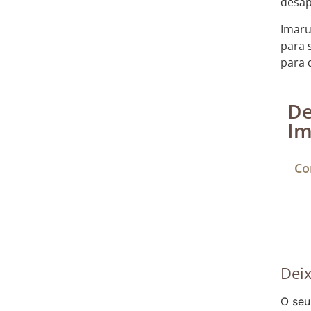
desap
Imaru
para 
para 
De
Im
Co
Dei
O seu