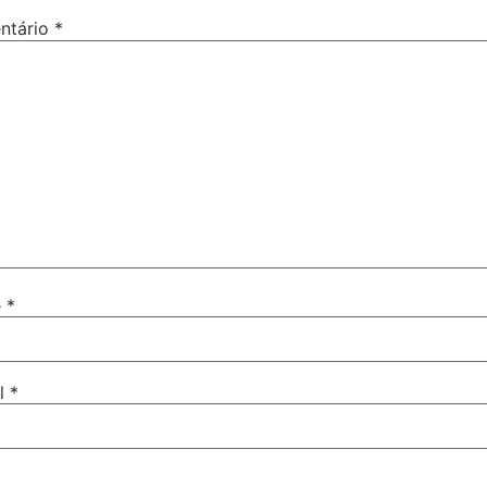
ntário
*
e
*
il
*