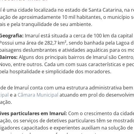
í é uma cidade localizada no estado de Santa Catarina, na r
ação de aproximadamente 10 mil habitantes, o município s
ais e pela tranquilidade de seu ambiente.
Geografia:
Imaruí está situada a cerca de 100 km da capital 
Possui uma área de 282,7 km², sendo banhada pela Lagoa d
paisagens deslumbrantes e atividades aquáticas para os mo
Bairros:
Alguns dos principais bairros de Imaruí são Centro, V
Novo, entre outros. Cada um com suas características e pe
pela hospitalidade e simplicidade dos moradores.
ade de Imaruí conta com uma estrutura administrativa bem
ipal
e a
Câmara Municipal
atuando em prol do desenvolvime
ação.
ives particulares em Imaruí:
Com o crescimento da cidade 
ação, os serviços de detetives particulares têm se mostrad
tigadores capacitados e experientes auxiliam na solução de 