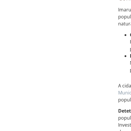
Imaru
popul
natur
A cid
Munic
popul
Detet
popul
Inves