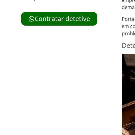
empre
deman
Contratar detetive
Porta
em co
probl
Dete