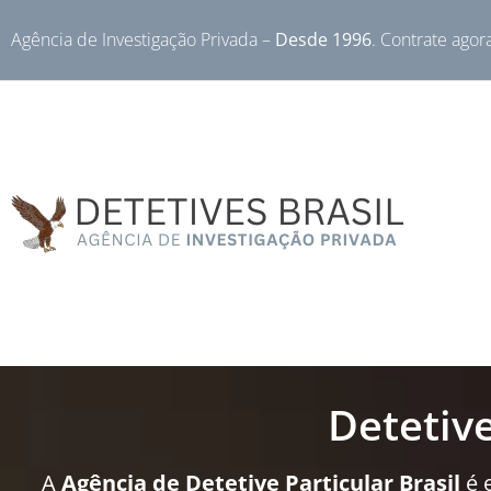
Agência de Investigação Privada –
Desde 1996
. Contrate agor
Detetiv
A
Agência de Detetive Particular Brasil
é 