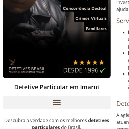
inves
ajuda
Serv
Detetive Particular em Imaruí
Dete
A agê
Descubra a verdade com os melhores
detetives
atuan
particulares
do Brasil.