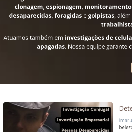
clonagem
,
espionagem
,
monitoramento
desaparecidas
,
foragidas
e
golpistas
, além
trabalhist
Atuamos também em
investigações de celul
apagadas
. Nossa equipe garante
c
Dete
Imaru
belez