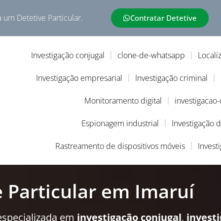
a um Detetive Particular.
Contratar Detetive
Investigação conjugal
clone-de-whatsapp
Locali
Investigação empresarial
Investigação criminal
Monitoramento digital
investigacao
Espionagem industrial
Investigação 
Rastreamento de dispositivos móveis
Invest
e Particular em Imaruí
especializada em
investigação conjugal
,
invest