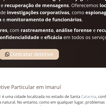
e
recuperação de mensagens
. Oferecemos
lo
 de
investigações corporativas
, como
espionag
a
e
monitoramento de funcionários
.
ares
, com
rastreamento
,
análise forense
e
rec
onfidencialidade
e
eficácia
em todos os serviç
Contratar detetive
tive Particular em Imaruí
í
é uma cidade localizada no estado de Santa
Catarina
, con
a natural. No entanto, como em qualquer lugar, problemas