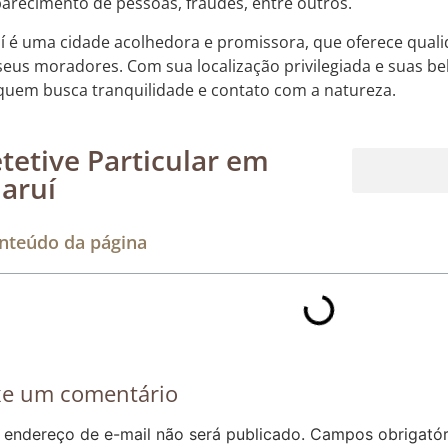
arecimento de pessoas, fraudes, entre outros.
í é uma cidade acolhedora e promissora, que oferece quali
seus moradores. Com sua localização privilegiada e suas bel
quem busca tranquilidade e contato com a natureza.
tetive Particular em
aruí
Rastreamento de dispositivos móveis
nteúdo da página
xe um comentário
 endereço de e-mail não será publicado.
Campos obrigató