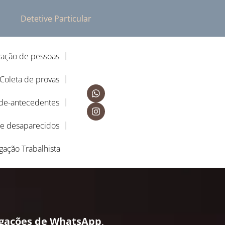
Detetive Particular
zação de pessoas
Coleta de provas
-de-antecedentes
de desaparecidos
igação Trabalhista
igações de WhatsApp
,