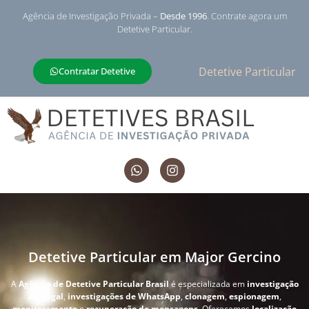
Agência de Investigação Privada –
Desde 1996
. Contrate agora um
Detetive Particular.
Detetive Particular
Contratar Detetive
Detetive Particular em Major Gercino
A
Agência de Detetive Particular Brasil
é especializada em
investigação
conjugal
,
investigações de WhatsApp
,
clonagem
,
espionagem
,
monitoramento
e
recuperação de mensagens
. Oferecemos
localização