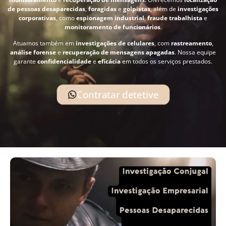
de pessoas desaparecidas
,
foragidas
e
golpistas
, além de
investigações
corporativas
, como
espionagem industrial
,
fraude trabalhista
e
monitoramento de funcionários
.
Atuamos também em
investigações de celulares
, com
rastreamento
,
análise forense
e
recuperação de mensagens apagadas
. Nossa equipe
garante
confidencialidade
e
eficácia
em todos os serviços prestados.
Contratar detetive