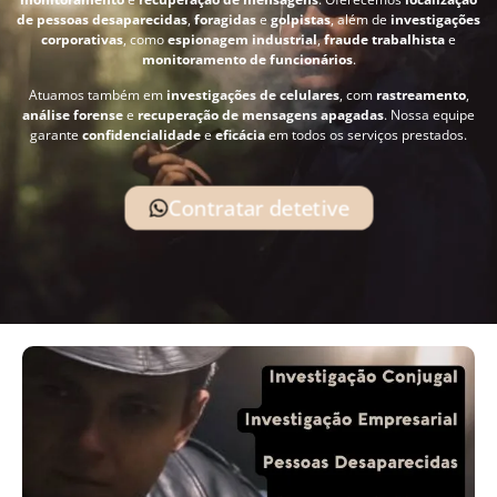
de pessoas desaparecidas
,
foragidas
e
golpistas
, além de
investigações
corporativas
, como
espionagem industrial
,
fraude trabalhista
e
monitoramento de funcionários
.
Atuamos também em
investigações de celulares
, com
rastreamento
,
análise forense
e
recuperação de mensagens apagadas
. Nossa equipe
garante
confidencialidade
e
eficácia
em todos os serviços prestados.
Contratar detetive