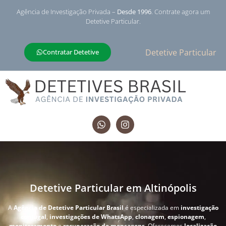
Agência de Investigação Privada –
Desde 1996
. Contrate agora um
Detetive Particular.
Detetive Particular
Contratar Detetive
Detetive Particular em Altinópolis
A
Agência de Detetive Particular Brasil
é especializada em
investigação
conjugal
,
investigações de WhatsApp
,
clonagem
,
espionagem
,
monitoramento
e
recuperação de mensagens
. Oferecemos
localização