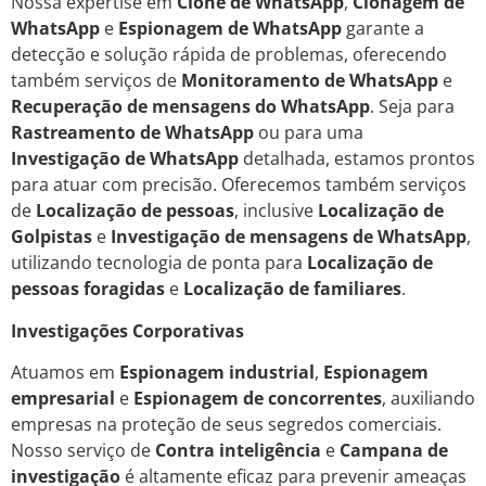
Nossa expertise em
Clone de WhatsApp
,
Clonagem de
WhatsApp
e
Espionagem de WhatsApp
garante a
detecção e solução rápida de problemas, oferecendo
também serviços de
Monitoramento de WhatsApp
e
Recuperação de mensagens do WhatsApp
. Seja para
Rastreamento de WhatsApp
ou para uma
Investigação de WhatsApp
detalhada, estamos prontos
para atuar com precisão. Oferecemos também serviços
de
Localização de pessoas
, inclusive
Localização de
Golpistas
e
Investigação de mensagens de WhatsApp
,
utilizando tecnologia de ponta para
Localização de
pessoas foragidas
e
Localização de familiares
.
Investigações Corporativas
Atuamos em
Espionagem industrial
,
Espionagem
empresarial
e
Espionagem de concorrentes
, auxiliando
empresas na proteção de seus segredos comerciais.
Nosso serviço de
Contra inteligência
e
Campana de
investigação
é altamente eficaz para prevenir ameaças