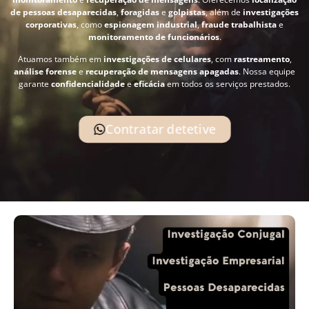
de pessoas desaparecidas
,
foragidas
e
golpistas
, além de
investigações
corporativas
, como
espionagem industrial
,
fraude trabalhista
e
monitoramento de funcionários
.
Atuamos também em
investigações de celulares
, com
rastreamento
,
análise forense
e
recuperação de mensagens apagadas
. Nossa equipe
garante
confidencialidade
e
eficácia
em todos os serviços prestados.
Contratar detetive