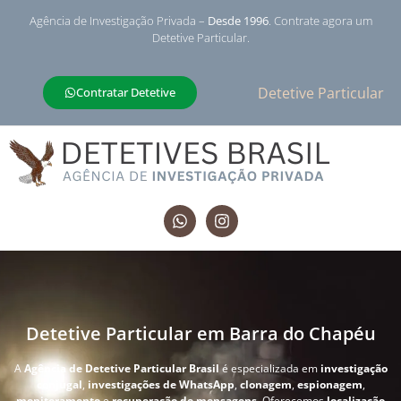
Agência de Investigação Privada –
Desde 1996
. Contrate agora um
Detetive Particular.
Detetive Particular
Contratar Detetive
Detetive Particular em Barra do Chapéu
A
Agência de Detetive Particular Brasil
é especializada em
investigação
conjugal
,
investigações de WhatsApp
,
clonagem
,
espionagem
,
monitoramento
e
recuperação de mensagens
. Oferecemos
localização